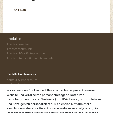
hell-blau
Produkte
Trachtentaschen
Trachtenschmuck
Trachtenhüte & Kopfschmuck
Trachtentücher & Trachtenschals
Rechtliche Hinweise
Kontakt & Impressum
Widerrufsbelehrung
Zahlung & Lieferung
Wir verwenden Cookies und ähnliche Technologien auf unserer
Datenschutz
Website und verarbeiten personenbezogene Daten von
AGB
Besucher:innen unserer Webseite (z.B. IP-Adresse), um z.B. Inhalte
und Anzeigen zu personalisieren, Medien von Drittanbietern
einzubinden oder Zugriffe auf unsere Website zu analysieren. Die
Datenverarbeitung erfolgt erst durch gesetzte Cookies. Wir teilen