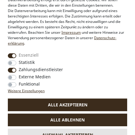
Alpenflüstern
diese Daten mit Dritten, die wir in den Einstellungen benennen.
Philosophie
Die Datenverarbeitung kann mit Einwilligung oder aufgrund eines
Händlerbereich
berechtigten Interesses erfolgen. Die Zustimmung kann erteilt oder
Firmenkunden
abgelehnt werden. Es besteht das Recht, nicht einzuwilligen und die
Sonderanfertigungen
Einwilligung zu einem späteren Zeitpunkt zu ändern oder zu
Pressebereich
widerrufen. Beachten Sie unser
Impressum
und weitere Hinweise zur
Kontakt & Impressum
Verwendung personenbezogener Daten in unserer
Daten­schutz­
erklärung
.
Social Media
Essenziell
Instagram
Statistik
Facebook
Zahlungsdienstleister
Externe Medien
Funktional
VERTRAG WIDERRUFEN
Weitere Einstellungen
ALLE AKZEPTIEREN
* Alle Preise inkl. MwSt., zzgl.
Versandkosten
.
Die durchgestrichenen Preise entsprechen dem bisherigen Preis
ALLE ABLEHNEN
bei Alpenflüstern.
** Gilt für Lieferungen nach Deutschland. Lieferzeiten für andere
Länder und Informationen zur Berechnung des Liefertermins
AUSWAHL AKZEPTIEREN