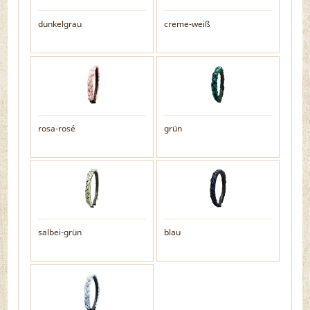
dunkelgrau
creme-weiß
rosa-rosé
grün
salbei-grün
blau