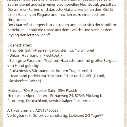
Satinmaterial und ist in einer traditionellen Flechtoptik gestaltet.
Die warmen Farben und das edle Material verleihen dem Outfit
einen Hauch von Eleganz und machen es zu einem echten
Hingucker.
Der Haarreif ist angenehm zu tragen und passt sich der Kopfform
perfekt an. Er hält die Haare aus dem Gesicht und verleiht dem
Styling den letzten Schliff.
Eigenschaften:
- Trachten Satin-Haarreif geflochten: ca. 1,5 cm breit
- Dekor: Haarband in Flechtoptik
- Sehr gute Passform, Trachten-Haarschmuck mit großer Sorgfalt
von Hand gefertigt
- Rutschfestes Stirnband mit hohem Tragekomfort
- Headband perfekt zur Trachten-Frisur und Outfit (Dirndl,
Oktoberfest, Wiesn)
Material:
70% Polyester Satin, 35% Plastik
Hersteller: Alpenflüstern, Enzianweg 24, 82343 Pöcking b.
Starnberg, Deutschland, service@alpenfluestern.de
Artikelnummer:
ADV16400020
Verfügbarkeit:
Sofort versandfertig, Lieferzeit 2-3 Tage
**