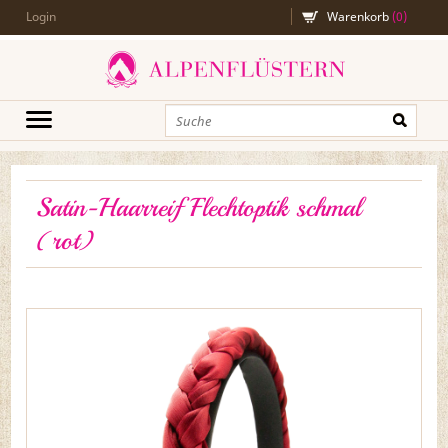
Login
Warenkorb
(
0
)
Satin-Haarreif Flechtoptik schmal
(rot)