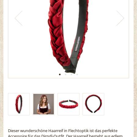
Dieser wunderschöne Haarreif in Flechtoptik ist das perfekte
Accessoire für das Dirndl-Outfit. Der Haarreif besteht aus edlem