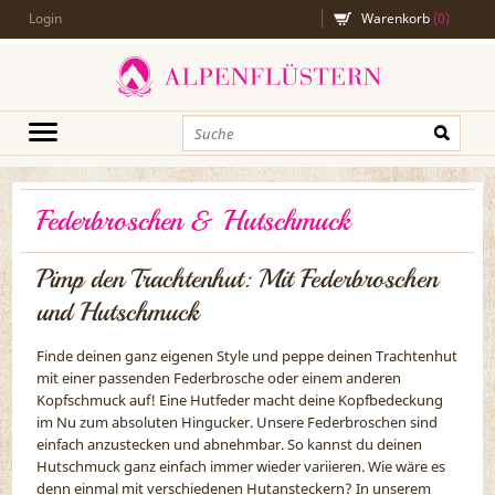
Filter
Login
Warenkorb
(
0
)
Filter
11
Damen
9
Herren
Federbroschen & Hutschmuck
3
Hochzeit
2
Edelweiß
Pimp den Trachtenhut: Mit Federbroschen
1
Herzen
und Hutschmuck
1
Hirsch &
Finde deinen ganz eigenen Style und peppe deinen Trachtenhut
Waldtiere
mit einer passenden Federbrosche oder einem anderen
Kopfschmuck auf! Eine Hutfeder macht deine Kopfbedeckung
Preis
im Nu zum absoluten Hingucker. Unsere Federbroschen sind
einfach anzustecken und abnehmbar. So kannst du deinen
Hutschmuck ganz einfach immer wieder variieren. Wie wäre es
denn einmal mit verschiedenen Hutansteckern? In unserem