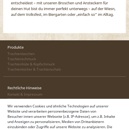
entscheidest – mit unseren Broschen und Ansteckern für
deinen
Hut
bist du immer perfekt unterwegs – auf der Wiesn,
auf dem Volksfest, im Biergarten oder „einfach so“ im Alltag.
Produkte
Trachtentaschen
Trachtenschmuck
Trachtenhüte & Kopfschmuck
Trachtentücher & Trachtenschals
Rechtliche Hinweise
Kontakt & Impressum
Widerrufsbelehrung
Zahlung & Lieferung
Wir verwenden Cookies und ähnliche Technologien auf unserer
Datenschutz
Website und verarbeiten personenbezogene Daten von
AGB
Besucher:innen unserer Webseite (z.B. IP-Adresse), um z.B. Inhalte
und Anzeigen zu personalisieren, Medien von Drittanbietern
einzubinden oder Zugriffe auf unsere Website zu analysieren. Die