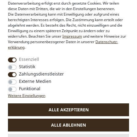
Datenverarbeitung erfolgt erst durch gesetzte Cookies. Wir teilen
Alpenflüstern
diese Daten mit Dritten, die wir in den Einstellungen benennen.
Philosophie
Die Datenverarbeitung kann mit Einwilligung oder aufgrund eines
Händlerbereich
berechtigten Interesses erfolgen. Die Zustimmung kann erteilt oder
Firmenkunden
abgelehnt werden. Es besteht das Recht, nicht einzuwilligen und die
Sonderanfertigungen
Einwilligung zu einem späteren Zeitpunkt zu ändern oder zu
Pressebereich
widerrufen. Beachten Sie unser
Impressum
und weitere Hinweise zur
Kontakt & Impressum
Verwendung personenbezogener Daten in unserer
Daten­schutz­
erklärung
.
Social Media
Essenziell
Instagram
Statistik
Facebook
Zahlungsdienstleister
Externe Medien
Funktional
VERTRAG WIDERRUFEN
Weitere Einstellungen
ALLE AKZEPTIEREN
* Alle Preise inkl. MwSt., zzgl.
Versandkosten
.
Die durchgestrichenen Preise entsprechen dem bisherigen Preis
ALLE ABLEHNEN
bei Alpenflüstern.
** Gilt für Lieferungen nach Deutschland. Lieferzeiten für andere
Länder und Informationen zur Berechnung des Liefertermins