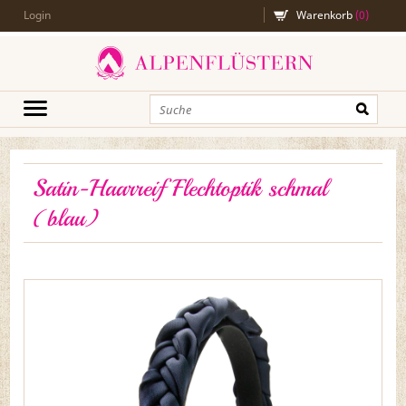
Login
Warenkorb
(
0
)
Satin-Haarreif Flechtoptik schmal
(blau)