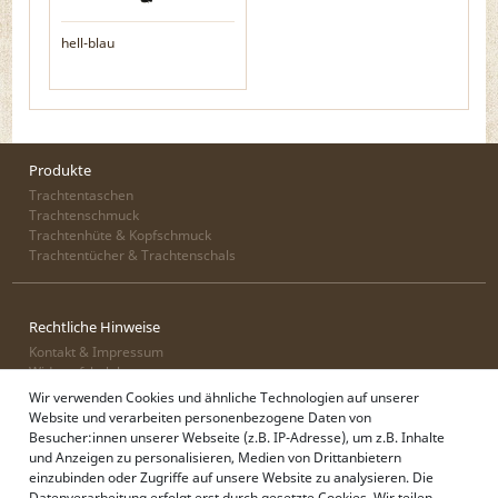
hell-blau
Produkte
Trachtentaschen
Trachtenschmuck
Trachtenhüte & Kopfschmuck
Trachtentücher & Trachtenschals
Rechtliche Hinweise
Kontakt & Impressum
Widerrufsbelehrung
Zahlung & Lieferung
Wir verwenden Cookies und ähnliche Technologien auf unserer
Datenschutz
Website und verarbeiten personenbezogene Daten von
AGB
Besucher:innen unserer Webseite (z.B. IP-Adresse), um z.B. Inhalte
und Anzeigen zu personalisieren, Medien von Drittanbietern
einzubinden oder Zugriffe auf unsere Website zu analysieren. Die
Datenverarbeitung erfolgt erst durch gesetzte Cookies. Wir teilen