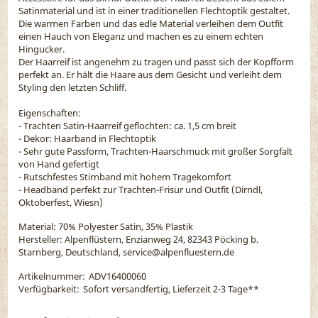
Satinmaterial und ist in einer traditionellen Flechtoptik gestaltet.
Die warmen Farben und das edle Material verleihen dem Outfit
einen Hauch von Eleganz und machen es zu einem echten
Hingucker.
Der Haarreif ist angenehm zu tragen und passt sich der Kopfform
perfekt an. Er hält die Haare aus dem Gesicht und verleiht dem
Styling den letzten Schliff.
Eigenschaften:
- Trachten Satin-Haarreif geflochten: ca. 1,5 cm breit
- Dekor: Haarband in Flechtoptik
- Sehr gute Passform, Trachten-Haarschmuck mit großer Sorgfalt
von Hand gefertigt
- Rutschfestes Stirnband mit hohem Tragekomfort
- Headband perfekt zur Trachten-Frisur und Outfit (Dirndl,
Oktoberfest, Wiesn)
Material:
70% Polyester Satin, 35% Plastik
Hersteller: Alpenflüstern, Enzianweg 24, 82343 Pöcking b.
Starnberg, Deutschland, service@alpenfluestern.de
Artikelnummer:
ADV16400060
Verfügbarkeit:
Sofort versandfertig, Lieferzeit 2-3 Tage
**