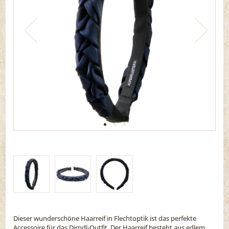
Dieser wunderschöne Haarreif in Flechtoptik ist das perfekte
Accessoire für das Dirndl-Outfit. Der Haarreif besteht aus edlem