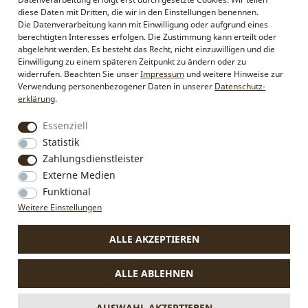
Alpenflüstern
diese Daten mit Dritten, die wir in den Einstellungen benennen.
Philosophie
Die Datenverarbeitung kann mit Einwilligung oder aufgrund eines
Händlerbereich
berechtigten Interesses erfolgen. Die Zustimmung kann erteilt oder
Firmenkunden
abgelehnt werden. Es besteht das Recht, nicht einzuwilligen und die
Sonderanfertigungen
Einwilligung zu einem späteren Zeitpunkt zu ändern oder zu
Pressebereich
widerrufen. Beachten Sie unser
Impressum
und weitere Hinweise zur
Kontakt & Impressum
Verwendung personenbezogener Daten in unserer
Daten­schutz­
erklärung
.
Social Media
Essenziell
Instagram
Statistik
Facebook
Zahlungsdienstleister
Externe Medien
Funktional
VERTRAG WIDERRUFEN
Weitere Einstellungen
ALLE AKZEPTIEREN
* Alle Preise inkl. MwSt., zzgl.
Versandkosten
.
Die durchgestrichenen Preise entsprechen dem bisherigen Preis
ALLE ABLEHNEN
bei Alpenflüstern.
** Gilt für Lieferungen nach Deutschland. Lieferzeiten für andere
Länder und Informationen zur Berechnung des Liefertermins
AUSWAHL AKZEPTIEREN