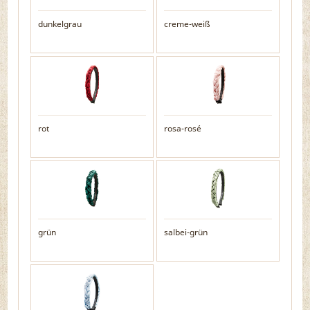
dunkelgrau
creme-weiß
rot
rosa-rosé
grün
salbei-grün