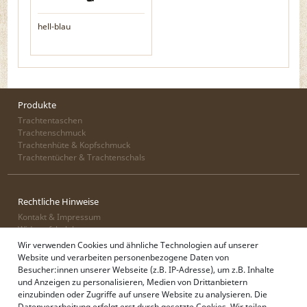
hell-blau
Produkte
Trachtentaschen
Trachtenschmuck
Trachtenhüte & Kopfschmuck
Trachtentücher & Trachtenschals
Rechtliche Hinweise
Kontakt & Impressum
Widerrufsbelehrung
Zahlung & Lieferung
Wir verwenden Cookies und ähnliche Technologien auf unserer
Datenschutz
Website und verarbeiten personenbezogene Daten von
AGB
Besucher:innen unserer Webseite (z.B. IP-Adresse), um z.B. Inhalte
und Anzeigen zu personalisieren, Medien von Drittanbietern
einzubinden oder Zugriffe auf unsere Website zu analysieren. Die
Datenverarbeitung erfolgt erst durch gesetzte Cookies. Wir teilen