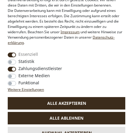
Alpenflüstern
diese Daten mit Dritten, die wir in den Einstellungen benennen.
Philosophie
Die Datenverarbeitung kann mit Einwilligung oder aufgrund eines
Händlerbereich
berechtigten Interesses erfolgen. Die Zustimmung kann erteilt oder
Firmenkunden
abgelehnt werden. Es besteht das Recht, nicht einzuwilligen und die
Sonderanfertigungen
Einwilligung zu einem späteren Zeitpunkt zu ändern oder zu
Pressebereich
widerrufen. Beachten Sie unser
Impressum
und weitere Hinweise zur
Kontakt & Impressum
Verwendung personenbezogener Daten in unserer
Daten­schutz­
erklärung
.
Social Media
Essenziell
Instagram
Statistik
Facebook
Zahlungsdienstleister
Externe Medien
Funktional
VERTRAG WIDERRUFEN
Weitere Einstellungen
ALLE AKZEPTIEREN
* Alle Preise inkl. MwSt., zzgl.
Versandkosten
.
Die durchgestrichenen Preise entsprechen dem bisherigen Preis
ALLE ABLEHNEN
bei Alpenflüstern.
** Gilt für Lieferungen nach Deutschland. Lieferzeiten für andere
Länder und Informationen zur Berechnung des Liefertermins
AUSWAHL AKZEPTIEREN