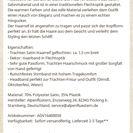
Satinmaterial und ist in einer traditionellen Flechtoptik gestaltet.
Die warmen Farben und das edle Material verleihen dem Outfit
einen Hauch von Eleganz und machen es zu einem echten
Hingucker.
Der Haarreif ist angenehm zu tragen und passt sich der Kopfform
perfekt an. Er hält die Haare aus dem Gesicht und verleiht dem
Styling den letzten Schliff.
Eigenschaften:
- Trachten Satin-Haarreif geflochten: ca. 1,5 cm breit
- Dekor: Haarband in Flechtoptik
- Sehr gute Passform, Trachten-Haarschmuck mit großer Sorgfalt
von Hand gefertigt
- Rutschfestes Stirnband mit hohem Tragekomfort
- Headband perfekt zur Trachten-Frisur und Outfit (Dirndl,
Oktoberfest, Wiesn)
Material:
70% Polyester Satin, 35% Plastik
Hersteller: Alpenflüstern, Enzianweg 24, 82343 Pöcking b.
Starnberg, Deutschland, service@alpenfluestern.de
Artikelnummer:
ADV16400050
Verfügbarkeit:
Sofort versandfertig, Lieferzeit 2-3 Tage
**