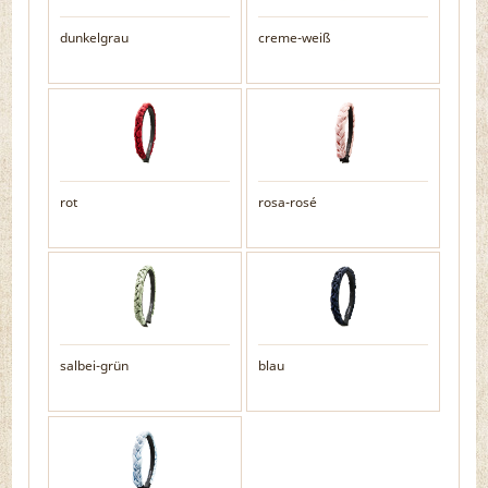
dunkelgrau
creme-weiß
rot
rosa-rosé
salbei-grün
blau