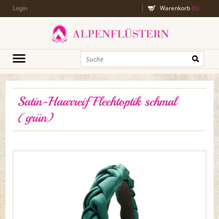
Login
Warenkorb
(
0
)
Satin-Haarreif Flechtoptik schmal
(grün)