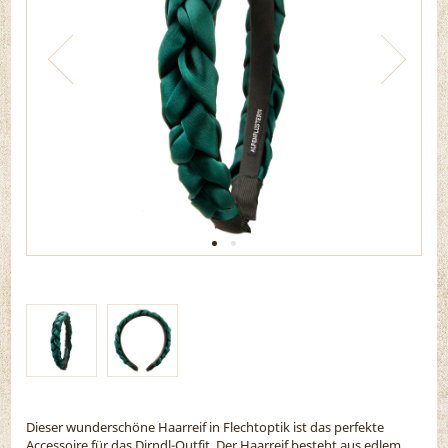
Dieser wunderschöne Haarreif in Flechtoptik ist das perfekte
Accessoire für das Dirndl-Outfit. Der Haarreif besteht aus edlem