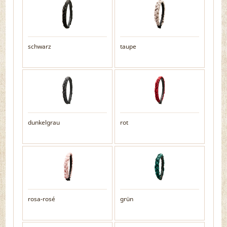
schwarz
taupe
dunkelgrau
rot
rosa-rosé
grün