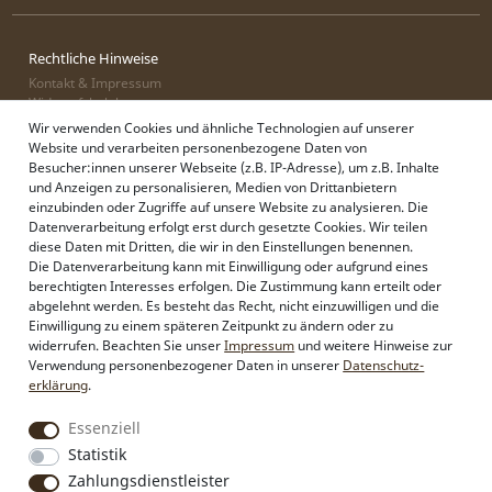
Rechtliche Hinweise
Kontakt & Impressum
Widerrufsbelehrung
Zahlung & Lieferung
Wir verwenden Cookies und ähnliche Technologien auf unserer
Datenschutz
Website und verarbeiten personenbezogene Daten von
AGB
Besucher:innen unserer Webseite (z.B. IP-Adresse), um z.B. Inhalte
und Anzeigen zu personalisieren, Medien von Drittanbietern
einzubinden oder Zugriffe auf unsere Website zu analysieren. Die
Datenverarbeitung erfolgt erst durch gesetzte Cookies. Wir teilen
Alpenflüstern
diese Daten mit Dritten, die wir in den Einstellungen benennen.
Philosophie
Die Datenverarbeitung kann mit Einwilligung oder aufgrund eines
Händlerbereich
berechtigten Interesses erfolgen. Die Zustimmung kann erteilt oder
Firmenkunden
abgelehnt werden. Es besteht das Recht, nicht einzuwilligen und die
Sonderanfertigungen
Einwilligung zu einem späteren Zeitpunkt zu ändern oder zu
Pressebereich
widerrufen. Beachten Sie unser
Impressum
und weitere Hinweise zur
Kontakt & Impressum
Verwendung personenbezogener Daten in unserer
Daten­schutz­
erklärung
.
Social Media
Essenziell
Instagram
Statistik
Facebook
Zahlungsdienstleister