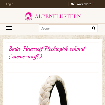
Login
Warenkorb
(
0
)
Satin-Haarreif Flechtoptik schmal
(creme-weiß)