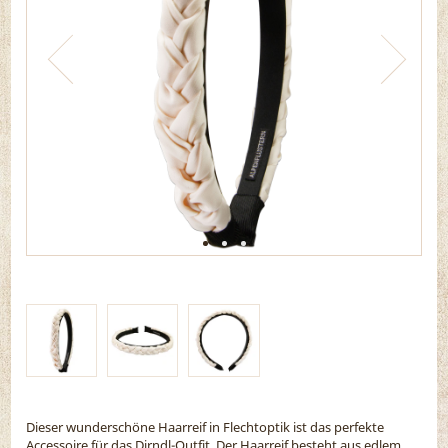
Dieser wunderschöne Haarreif in Flechtoptik ist das perfekte
Accessoire für das Dirndl-Outfit. Der Haarreif besteht aus edlem