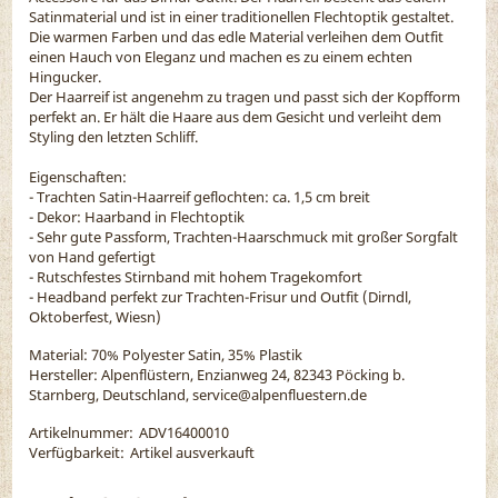
Satinmaterial und ist in einer traditionellen Flechtoptik gestaltet.
Die warmen Farben und das edle Material verleihen dem Outfit
einen Hauch von Eleganz und machen es zu einem echten
Hingucker.
Der Haarreif ist angenehm zu tragen und passt sich der Kopfform
perfekt an. Er hält die Haare aus dem Gesicht und verleiht dem
Styling den letzten Schliff.
Eigenschaften:
- Trachten Satin-Haarreif geflochten: ca. 1,5 cm breit
- Dekor: Haarband in Flechtoptik
- Sehr gute Passform, Trachten-Haarschmuck mit großer Sorgfalt
von Hand gefertigt
- Rutschfestes Stirnband mit hohem Tragekomfort
- Headband perfekt zur Trachten-Frisur und Outfit (Dirndl,
Oktoberfest, Wiesn)
Material:
70% Polyester Satin, 35% Plastik
Hersteller: Alpenflüstern, Enzianweg 24, 82343 Pöcking b.
Starnberg, Deutschland, service@alpenfluestern.de
Artikelnummer:
ADV16400010
Verfügbarkeit:
Artikel ausverkauft