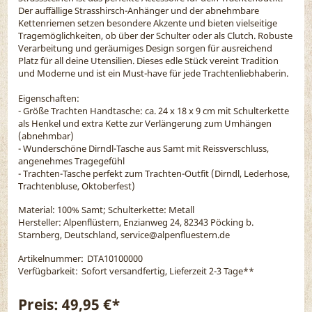
Der auffällige Strasshirsch-Anhänger und der abnehmbare
Kettenriemen setzen besondere Akzente und bieten vielseitige
Tragemöglichkeiten, ob über der Schulter oder als Clutch. Robuste
Verarbeitung und geräumiges Design sorgen für ausreichend
Platz für all deine Utensilien. Dieses edle Stück vereint Tradition
und Moderne und ist ein Must-have für jede Trachtenliebhaberin.
Eigenschaften:
- Größe Trachten Handtasche: ca. 24 x 18 x 9 cm mit Schulterkette
als Henkel und extra Kette zur Verlängerung zum Umhängen
(abnehmbar)
- Wunderschöne Dirndl-Tasche aus Samt mit Reissverschluss,
angenehmes Tragegefühl
- Trachten-Tasche perfekt zum Trachten-Outfit (Dirndl, Lederhose,
Trachtenbluse, Oktoberfest)
Material:
100% Samt; Schulterkette: Metall
Hersteller: Alpenflüstern, Enzianweg 24, 82343 Pöcking b.
Starnberg, Deutschland, service@alpenfluestern.de
Artikelnummer:
DTA10100000
Verfügbarkeit:
Sofort versandfertig, Lieferzeit 2-3 Tage
**
Preis:
49,95 €*