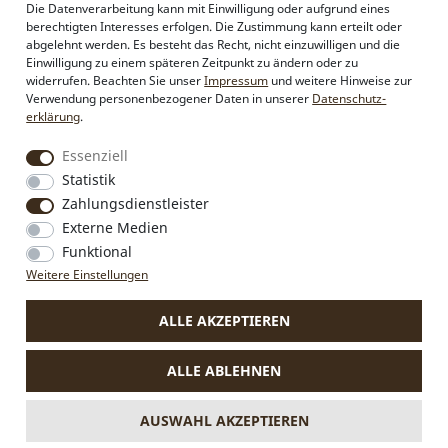
Philosophie
Die Datenverarbeitung kann mit Einwilligung oder aufgrund eines
Händlerbereich
berechtigten Interesses erfolgen. Die Zustimmung kann erteilt oder
Firmenkunden
abgelehnt werden. Es besteht das Recht, nicht einzuwilligen und die
Sonderanfertigungen
Einwilligung zu einem späteren Zeitpunkt zu ändern oder zu
Pressebereich
widerrufen. Beachten Sie unser
Impressum
und weitere Hinweise zur
Kontakt & Impressum
Verwendung personenbezogener Daten in unserer
Daten­schutz­
erklärung
.
Essenziell
Social Media
Instagram
Statistik
Facebook
Zahlungsdienstleister
Externe Medien
Funktional
Weitere Einstellungen
VERTRAG WIDERRUFEN
ALLE AKZEPTIEREN
* Alle Preise inkl. MwSt., zzgl.
Versandkosten
.
Die durchgestrichenen Preise entsprechen dem bisherigen Preis
ALLE ABLEHNEN
bei Alpenflüstern.
** Gilt für Lieferungen nach Deutschland. Lieferzeiten für andere
Länder und Informationen zur Berechnung des Liefertermins
AUSWAHL AKZEPTIEREN
siehe
hier.