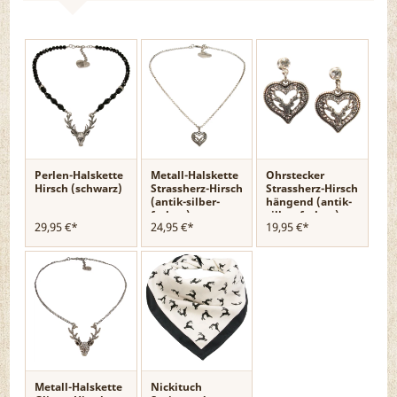
Perlen-Halskette
Metall-Halskette
Ohrstecker
Hirsch (schwarz)
Strassherz-Hirsch
Strassherz-Hirsch
(antik-silber-
hängend (antik-
farben)
silber-farben)
29,95 €*
24,95 €*
19,95 €*
Metall-Halskette
Nickituch