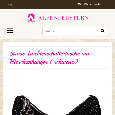
Login
Warenkorb
(
0
)
Strass Trachtenschultertasche mit
Hirschanhänger (schwarz)