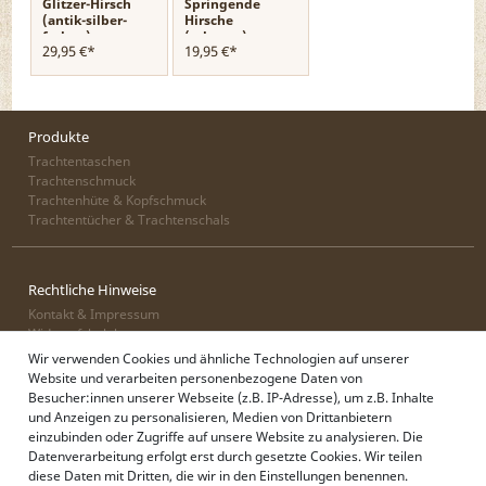
Glitzer-Hirsch
Springende
(antik-silber-
Hirsche
farben)
(schwarz)
29,95 €*
19,95 €*
Produkte
Trachtentaschen
Trachtenschmuck
Trachtenhüte & Kopfschmuck
Trachtentücher & Trachtenschals
Rechtliche Hinweise
Kontakt & Impressum
Widerrufsbelehrung
Zahlung & Lieferung
Wir verwenden Cookies und ähnliche Technologien auf unserer
Datenschutz
Website und verarbeiten personenbezogene Daten von
AGB
Besucher:innen unserer Webseite (z.B. IP-Adresse), um z.B. Inhalte
und Anzeigen zu personalisieren, Medien von Drittanbietern
einzubinden oder Zugriffe auf unsere Website zu analysieren. Die
Datenverarbeitung erfolgt erst durch gesetzte Cookies. Wir teilen
Alpenflüstern
diese Daten mit Dritten, die wir in den Einstellungen benennen.