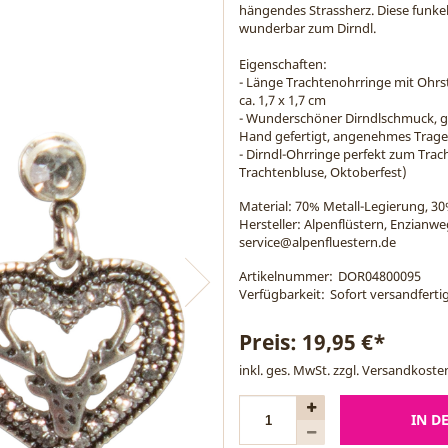
hängendes Strassherz. Diese funkel
wunderbar zum Dirndl.
Eigenschaften:
- Länge Trachtenohrringe mit Ohrst
ca. 1,7 x 1,7 cm
- Wunderschöner Dirndlschmuck, g
Hand gefertigt, angenehmes Trage
- Dirndl-Ohrringe perfekt zum Trach
Trachtenbluse, Oktoberfest)
Material:
70% Metall-Legierung, 30
Hersteller: Alpenflüstern, Enzianw
service@alpenfluestern.de
Artikelnummer:
DOR04800095
Verfügbarkeit:
Sofort versandfertig
Preis:
19,95 €*
inkl. ges. MwSt. zzgl.
Versandkoste
IN D