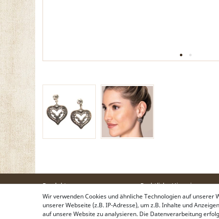
Produkte
Rechtliche Hinweise
Trachtentaschen
Wir verwenden Cookies und ähnliche Technologien auf unserer
Kontakt & Impressum
Trachtenschmuck
unserer Webseite (z.B. IP-Adresse), um z.B. Inhalte und Anzeige
Widerrufsbelehrung
Trachtenhüte & Kopfschmuck
auf unsere Website zu analysieren. Die Datenverarbeitung erfolgt 
Zahlung & Lieferung