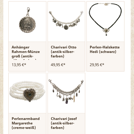
Anhänger
Charivari Otto
Perlen-Halskette
Rahmen-Münze
(antik-silber-
Hedi (schwarz)
groß (antik-
farben)
silber-farben)
13,95 €*
49,95 €*
29,95 €*
Perlenarmband
Charivari Josef
Margarethe
(antik-silber-
(creme-weiß)
farben)