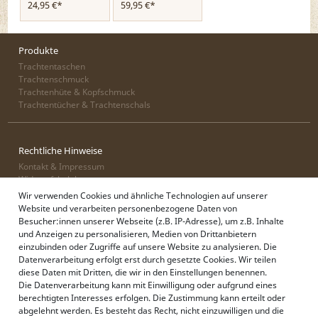
24,95 €*
59,95 €*
Produkte
Trachtentaschen
Trachtenschmuck
Trachtenhüte & Kopfschmuck
Trachtentücher & Trachtenschals
Rechtliche Hinweise
Kontakt & Impressum
Widerrufsbelehrung
Zahlung & Lieferung
Wir verwenden Cookies und ähnliche Technologien auf unserer
Datenschutz
Website und verarbeiten personenbezogene Daten von
AGB
Besucher:innen unserer Webseite (z.B. IP-Adresse), um z.B. Inhalte
und Anzeigen zu personalisieren, Medien von Drittanbietern
einzubinden oder Zugriffe auf unsere Website zu analysieren. Die
Datenverarbeitung erfolgt erst durch gesetzte Cookies. Wir teilen
Alpenflüstern
diese Daten mit Dritten, die wir in den Einstellungen benennen.
Philosophie
Die Datenverarbeitung kann mit Einwilligung oder aufgrund eines
Händlerbereich
berechtigten Interesses erfolgen. Die Zustimmung kann erteilt oder
Firmenkunden
abgelehnt werden. Es besteht das Recht, nicht einzuwilligen und die
Sonderanfertigungen