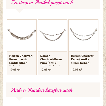
Zu diesem Artikel passt auch
Herren Charivari-
Damen-
Herren Charivari-
Kette massiv
Charivari-Kette
Kette (antik-
(antik-silber-
Puro (antik-
silber-farben)
farben)
silber-farben)
19,95 €*
12,95 €*
19,95 €*
Andere Kunden kauften auch