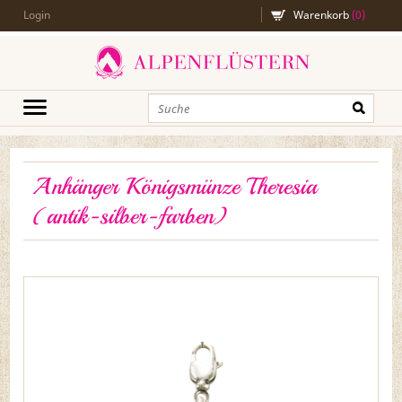
Login
Warenkorb
(
0
)
Anhänger Königsmünze Theresia
(antik-silber-farben)