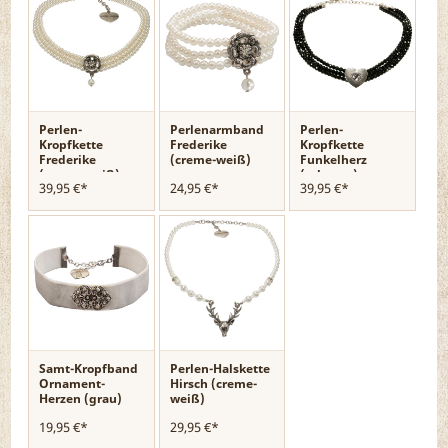
Perlen-
Perlenarmband
Perlen-
Kropfkette
Frederike
Kropfkette
Frederike
(creme-weiß)
Funkelherz
(creme-weiß)
(schwarz)
39,95 €*
24,95 €*
39,95 €*
Samt-Kropfband
Perlen-Halskette
Ornament-
Hirsch (creme-
Herzen (grau)
weiß)
19,95 €*
29,95 €*