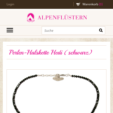
Login
Warenkorb
(
0
)
Perlen-Halskette Hedi (schwarz)