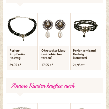
Perlen-
Ohrstecker Lissy
Perlenarmband
Kropfkette
(antik-bicolor-
Hedwig
Hedwig
farben)
(schwarz)
(schwarz)
39,95 €*
17,95 €*
24,95 €*
Andere Kunden kauften auch