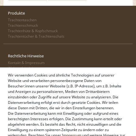
Produkte
Trachtentaschen
Trachtenschmuck
Trachtenhüte & Kopfschmuck
Trachtentücher & Trachtenschals
Rechtliche Hinweise
Kontakt & Impressum
Widerrufsbelehrung
Zahlung & Lieferung
Wir verwenden Cookies und ähnliche Technologien auf unserer
Datenschutz
Website und verarbeiten personenbezogene Daten von
AGB
Besucher:innen unserer Webseite (z.B. IP-Adresse), um z.B. Inhalte
und Anzeigen zu personalisieren, Medien von Drittanbietern
einzubinden oder Zugriffe auf unsere Website zu analysieren. Die
Datenverarbeitung erfolgt erst durch gesetzte Cookies. Wir teilen
Alpenflüstern
diese Daten mit Dritten, die wir in den Einstellungen benennen.
Philosophie
Die Datenverarbeitung kann mit Einwilligung oder aufgrund eines
Händlerbereich
berechtigten Interesses erfolgen. Die Zustimmung kann erteilt oder
Firmenkunden
abgelehnt werden. Es besteht das Recht, nicht einzuwilligen und die
Sonderanfertigungen
Einwilligung zu einem späteren Zeitpunkt zu ändern oder zu
Pressebereich
widerrufen. Beachten Sie unser
Impressum
und weitere Hinweise zur