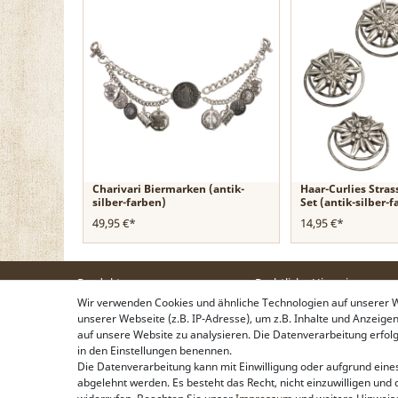
Charivari Biermarken (antik-
Haar-Curlies Stras
silber-farben)
Set (antik-silber-
49,95 €*
14,95 €*
Produkte
Rechtliche Hinweise
Wir verwenden Cookies und ähnliche Technologien auf unserer
Trachtentaschen
Kontakt & Impressum
unserer Webseite (z.B. IP-Adresse), um z.B. Inhalte und Anzeige
Trachtenschmuck
Widerrufsbelehrung
auf unsere Website zu analysieren. Die Datenverarbeitung erfolgt 
Trachtenhüte & Kopfschmuck
Zahlung & Lieferung
in den Einstellungen benennen.
Trachtentücher &
Datenschutz
Die Datenverarbeitung kann mit Einwilligung oder aufgrund eines
Trachtenschals
AGB
abgelehnt werden. Es besteht das Recht, nicht einzuwilligen und 