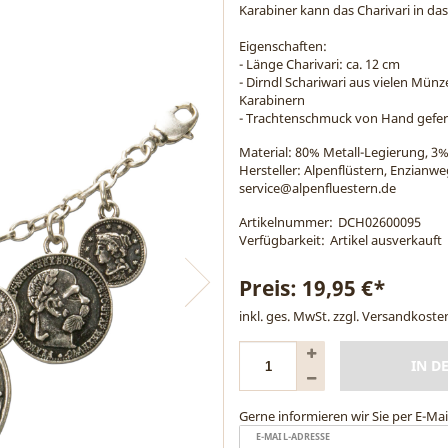
Karabiner kann das Charivari in da
Eigenschaften:
- Länge Charivari: ca. 12 cm
- Dirndl Schariwari aus vielen Mün
Karabinern
- Trachtenschmuck von Hand gefer
Material:
80% Metall-Legierung, 3%
Hersteller: Alpenflüstern, Enzianw
service@alpenfluestern.de
Artikelnummer:
DCH02600095
Verfügbarkeit:
Artikel ausverkauft
Preis:
19,95 €*
inkl. ges. MwSt. zzgl.
Versandkoste
IN D
Gerne informieren wir Sie per E-Mail
E-MAIL-ADRESSE