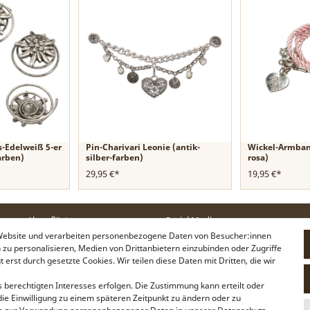
s-Edelweiß 5-er
Pin-Charivari Leonie (antik-
Wickel-Armban
farben)
silber-farben)
rosa)
29,95 €*
19,95 €*
Alpenflüstern
Social Media
 Website und verarbeiten personenbezogene Daten von Besucher:innen
Philosophie
Instagram
n zu personalisieren, Medien von Drittanbietern einzubinden oder Zugriffe
Händlerbereich
Facebook
erst durch gesetzte Cookies. Wir teilen diese Daten mit Dritten, die wir
Firmenkunden
Sonderanfertigungen
 berechtigten Interesses erfolgen. Die Zustimmung kann erteilt oder
Pressebereich
die Einwilligung zu einem späteren Zeitpunkt zu ändern oder zu
Kontakt & Impressum