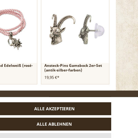
d Edelweiß (rosé-
Ansteck-Pins Gamsbock 2er-Set
(antik-silber-farben)
19,95 €*
VERTRAG WIDERRUFEN
ALLE AKZEPTIEREN
ALLE ABLEHNEN