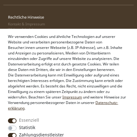
Rechtliche Hinweise
Kontakt & Impressum
Widerrufsbelehrung
Zahlung & Lieferung
Wir verwenden Cookies und ähnliche Technologien auf unserer
Datenschutz
Website und verarbeiten personenbezogene Daten von
AGB
Besucher:innen unserer Webseite (z.B. IP-Adresse), um z.B. Inhalte
und Anzeigen zu personalisieren, Medien von Drittanbietern
einzubinden oder Zugriffe auf unsere Website zu analysieren. Die
Datenverarbeitung erfolgt erst durch gesetzte Cookies. Wir teilen
Alpenflüstern
diese Daten mit Dritten, die wir in den Einstellungen benennen.
Philosophie
Die Datenverarbeitung kann mit Einwilligung oder aufgrund eines
Händlerbereich
berechtigten Interesses erfolgen. Die Zustimmung kann erteilt oder
Firmenkunden
abgelehnt werden. Es besteht das Recht, nicht einzuwilligen und die
Sonderanfertigungen
Einwilligung zu einem späteren Zeitpunkt zu ändern oder zu
Pressebereich
widerrufen. Beachten Sie unser
Impressum
und weitere Hinweise zur
Kontakt & Impressum
Verwendung personenbezogener Daten in unserer
Daten­schutz­
erklärung
.
Essenziell
Social Media
Instagram
Statistik
Facebook
Zahlungsdienstleister