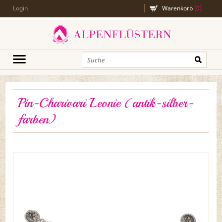
Login
Warenkorb
(
0
)
Pin-Charivari Leonie (antik-silber-
farben)