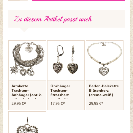
Zu diesem Artikel passt auch
Armkette
Ohrhänger
Perlen-Halskette
Trachten-
Trachten-
Blütenherz
Anhänger (antik-
Strassherz
(creme-weiß)
silber-farben)
(antik-silber-
29,95 €*
17,95 €*
29,95 €*
farben)