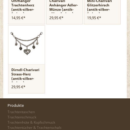
Ohrhänger
Charivari
Mini-Charivari
Trachtenherz
Anhänger Adler-
Glitzerhirsch
(antik-silber-
Münze (antik-
(antik-silber-
farben)
silber-farben)
farben)
14,95 €*
29,95 €*
19,95 €*
Dirndl-Charivari
Strass-Herz
(antik-silber-
farben)
29,95 €*
Produkte
Trachtentaschen
Trachtenschmuck
Trachtenhüte & Kopfschmuck
Trachtentücher & Trachtenschals