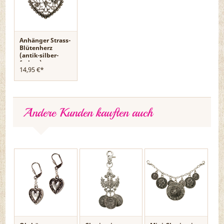
Anhänger Strass-
Blütenherz
(antik-silber-
farben)
14,95 €*
Andere Kunden kauften auch