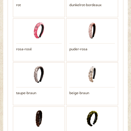
rot
dunkelrot-bordeaux
rosa-rosé
puder-rosa
taupe-braun
beige-braun