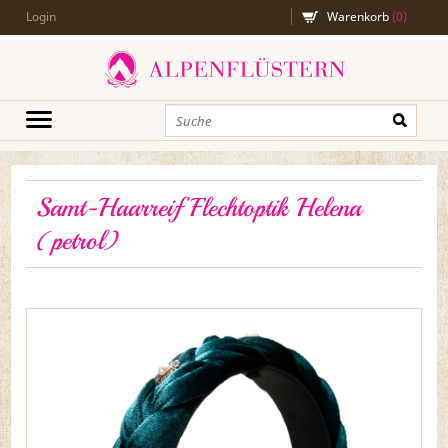
Login
Warenkorb
(
0
)
Samt-Haarreif Flechtoptik Helena
(petrol)