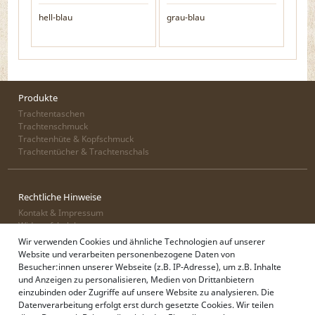
hell-blau
grau-blau
Produkte
Trachtentaschen
Trachtenschmuck
Trachtenhüte & Kopfschmuck
Trachtentücher & Trachtenschals
Rechtliche Hinweise
Kontakt & Impressum
Widerrufsbelehrung
Zahlung & Lieferung
Wir verwenden Cookies und ähnliche Technologien auf unserer
Datenschutz
Website und verarbeiten personenbezogene Daten von
AGB
Besucher:innen unserer Webseite (z.B. IP-Adresse), um z.B. Inhalte
und Anzeigen zu personalisieren, Medien von Drittanbietern
einzubinden oder Zugriffe auf unsere Website zu analysieren. Die
Datenverarbeitung erfolgt erst durch gesetzte Cookies. Wir teilen
Alpenflüstern