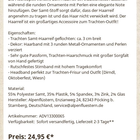
während die runden Ornamente mit Perlen eine elegante Note
hinzufügen. Der Samt-Stoff sorgt dafür, dass der Haarreif
angenehm zu tragen ist und das Haar nicht verwickelt wird. Der
Haarreif ist ein großartiges Accessoire zum Trachten-Outfit!
Eigenschaften:
- Trachten Samt-Haarreif geflochten: ca. 3 cm breit
- Dekor: Haarband mit 3 runden Metall-Ornamenten und Perlen
verziert
- Sehr gute Passform, Trachten-Haarschmuck mit großer Sorgfalt
von Hand gefertigt
- Rutschfestes Stirnband mit hohem Tragekomfort
- Headband perfekt zur Trachten-Frisur und Outfit (Dirndl,
Oktoberfest, Wiesn)
Material:
55% Polyester Samt, 35% Plastik, 5% Spandex, 3% Zink, 2% Glas
Hersteller: Alpenflüstern, Enzianweg 24, 82343 Pöcking b.
Starnberg, Deutschland, service@alpenfluestern.de
Artikelnummer:
ADV13300065
Verfügbarkeit:
Sofort versandfertig, Lieferzeit 2-3 Tage
**
Preis:
24,95 €*