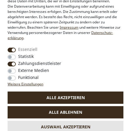
diese Daten mit Dritten, die wir in den Einstellungen benennen.
Philosophie
Die Datenverarbeitung kann mit Einwilligung oder aufgrund eines
Händlerbereich
berechtigten Interesses erfolgen. Die Zustimmung kann erteilt oder
Firmenkunden
abgelehnt werden. Es besteht das Recht, nicht einzuwilligen und die
Sonderanfertigungen
Einwilligung zu einem späteren Zeitpunkt zu ändern oder zu
Pressebereich
widerrufen. Beachten Sie unser
Impressum
und weitere Hinweise zur
Kontakt & Impressum
Verwendung personenbezogener Daten in unserer
Daten­schutz­
erklärung
.
Social Media
Essenziell
Instagram
Statistik
Facebook
Zahlungsdienstleister
Externe Medien
Funktional
VERTRAG WIDERRUFEN
Weitere Einstellungen
ALLE AKZEPTIEREN
* Alle Preise inkl. MwSt., zzgl.
Versandkosten
.
Die durchgestrichenen Preise entsprechen dem bisherigen Preis
ALLE ABLEHNEN
bei Alpenflüstern.
** Gilt für Lieferungen nach Deutschland. Lieferzeiten für andere
Länder und Informationen zur Berechnung des Liefertermins
AUSWAHL AKZEPTIEREN
siehe
hier.