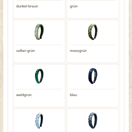
dunkel-braun
grün
salbei-grün
moosgrün
waldgrün
blau