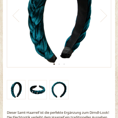
Dieser Samt-Haarreif ist die perfekte Ergänzung zum Dirndl-Look!
Die Flechtoptik verleiht dem Haarreif ein traditionelles Aussehen