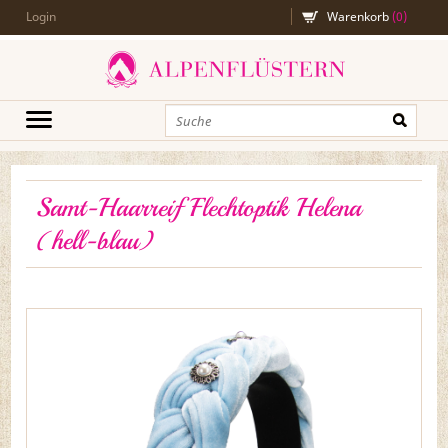
Login
Warenkorb
(
0
)
Samt-Haarreif Flechtoptik Helena
(hell-blau)