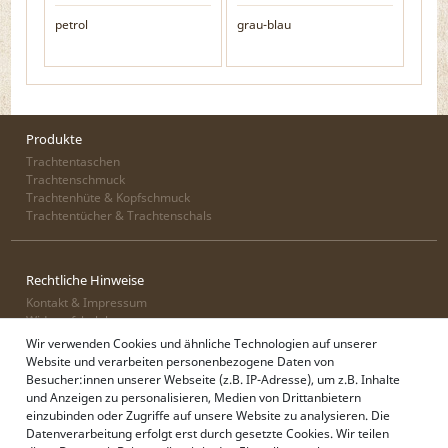
petrol
grau-blau
Produkte
Trachtentaschen
Trachtenschmuck
Trachtenhüte & Kopfschmuck
Trachtentücher & Trachtenschals
Rechtliche Hinweise
Kontakt & Impressum
Widerrufsbelehrung
Zahlung & Lieferung
Wir verwenden Cookies und ähnliche Technologien auf unserer
Datenschutz
Website und verarbeiten personenbezogene Daten von
AGB
Besucher:innen unserer Webseite (z.B. IP-Adresse), um z.B. Inhalte
und Anzeigen zu personalisieren, Medien von Drittanbietern
einzubinden oder Zugriffe auf unsere Website zu analysieren. Die
Datenverarbeitung erfolgt erst durch gesetzte Cookies. Wir teilen
Alpenflüstern