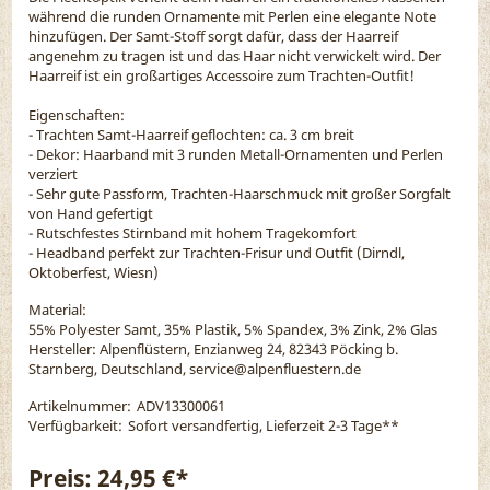
während die runden Ornamente mit Perlen eine elegante Note
hinzufügen. Der Samt-Stoff sorgt dafür, dass der Haarreif
angenehm zu tragen ist und das Haar nicht verwickelt wird. Der
Haarreif ist ein großartiges Accessoire zum Trachten-Outfit!
Eigenschaften:
- Trachten Samt-Haarreif geflochten: ca. 3 cm breit
- Dekor: Haarband mit 3 runden Metall-Ornamenten und Perlen
verziert
- Sehr gute Passform, Trachten-Haarschmuck mit großer Sorgfalt
von Hand gefertigt
- Rutschfestes Stirnband mit hohem Tragekomfort
- Headband perfekt zur Trachten-Frisur und Outfit (Dirndl,
Oktoberfest, Wiesn)
Material:
55% Polyester Samt, 35% Plastik, 5% Spandex, 3% Zink, 2% Glas
Hersteller: Alpenflüstern, Enzianweg 24, 82343 Pöcking b.
Starnberg, Deutschland, service@alpenfluestern.de
Artikelnummer:
ADV13300061
Verfügbarkeit:
Sofort versandfertig, Lieferzeit 2-3 Tage
**
Preis:
24,95 €*