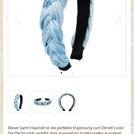
Dieser Samt-Haarreif ist die perfekte Ergänzung zum Dirndl-Look!
Die Flechtoptik verleiht dem Haarreif ein traditionelles Aussehen