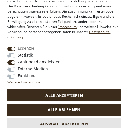
diese Daten mit Dritten, die wir in den Einstellungen benennen.
Philosophie
Die Datenverarbeitung kann mit Einwilligung oder aufgrund eines
Händlerbereich
berechtigten Interesses erfolgen. Die Zustimmung kann erteilt oder
Firmenkunden
abgelehnt werden. Es besteht das Recht, nicht einzuwilligen und die
Sonderanfertigungen
Einwilligung zu einem späteren Zeitpunkt zu ändern oder zu
Pressebereich
widerrufen. Beachten Sie unser
Impressum
und weitere Hinweise zur
Kontakt & Impressum
Verwendung personenbezogener Daten in unserer
Daten­schutz­
erklärung
.
Social Media
Essenziell
Instagram
Statistik
Facebook
Zahlungsdienstleister
Externe Medien
Funktional
VERTRAG WIDERRUFEN
Weitere Einstellungen
ALLE AKZEPTIEREN
* Alle Preise inkl. MwSt., zzgl.
Versandkosten
.
Die durchgestrichenen Preise entsprechen dem bisherigen Preis
ALLE ABLEHNEN
bei Alpenflüstern.
** Gilt für Lieferungen nach Deutschland. Lieferzeiten für andere
Länder und Informationen zur Berechnung des Liefertermins
AUSWAHL AKZEPTIEREN
siehe
hier.