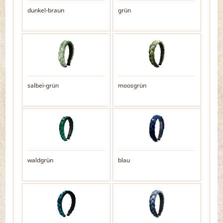
dunkel-braun
grün
salbei-grün
moosgrün
waldgrün
blau