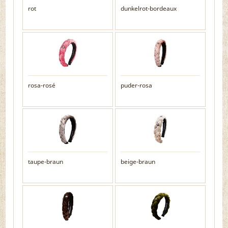
rot
dunkelrot-bordeaux
rosa-rosé
puder-rosa
taupe-braun
beige-braun