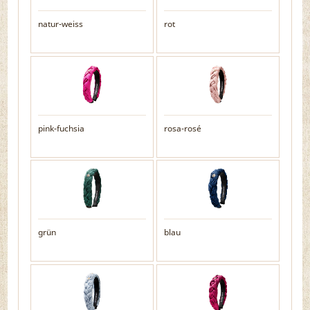
natur-weiss
rot
pink-fuchsia
rosa-rosé
grün
blau