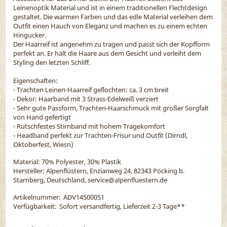
Leinenoptik Material und ist in einem traditionellen Flechtdesign
gestaltet. Die warmen Farben und das edle Material verleihen dem
Outfit einen Hauch von Eleganz und machen es zu einem echten
Hingucker.
Der Haarreif ist angenehm zu tragen und passt sich der Kopfform
perfekt an. Er hält die Haare aus dem Gesicht und verleiht dem
Styling den letzten Schliff.
Eigenschaften:
- Trachten Leinen-Haarreif geflochten: ca. 3 cm breit
- Dekor: Haarband mit 3 Strass-Edelweiß verziert
- Sehr gute Passform, Trachten-Haarschmuck mit großer Sorgfalt
von Hand gefertigt
- Rutschfestes Stirnband mit hohem Tragekomfort
- Headband perfekt zur Trachten-Frisur und Outfit (Dirndl,
Oktoberfest, Wiesn)
Material:
70% Polyester, 30% Plastik
Hersteller: Alpenflüstern, Enzianweg 24, 82343 Pöcking b.
Starnberg, Deutschland, service@alpenfluestern.de
Artikelnummer:
ADV14500051
Verfügbarkeit:
Sofort versandfertig, Lieferzeit 2-3 Tage
**