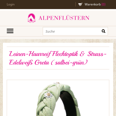
Login
Warenkorb
(
0
)
Leinen-Haarreif Flechtoptik & Strass-
Edelweiß Greta (salbei-grün)