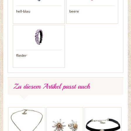
hell-blau
beere
flieder
Zu diesem Artikel passt auch