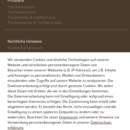
Produkte
Trachtentaschen
Trachtenschmuck
Trachtenhüte & Kopfschmuck
Trachtentücher & Trachtenschals
Rechtliche Hinweise
Kontakt & Impressum
Widerrufsbelehrung
Zahlung & Lieferung
Wir verwenden Cookies und ähnliche Technologien auf unserer
Datenschutz
Website und verarbeiten personenbezogene Daten von
AGB
Besucher:innen unserer Webseite (z.B. IP-Adresse), um z.B. Inhalte
und Anzeigen zu personalisieren, Medien von Drittanbietern
einzubinden oder Zugriffe auf unsere Website zu analysieren. Die
Datenverarbeitung erfolgt erst durch gesetzte Cookies. Wir teilen
Alpenflüstern
diese Daten mit Dritten, die wir in den Einstellungen benennen.
Philosophie
Die Datenverarbeitung kann mit Einwilligung oder aufgrund eines
Händlerbereich
berechtigten Interesses erfolgen. Die Zustimmung kann erteilt oder
Firmenkunden
abgelehnt werden. Es besteht das Recht, nicht einzuwilligen und die
Sonderanfertigungen
Einwilligung zu einem späteren Zeitpunkt zu ändern oder zu
Pressebereich
widerrufen. Beachten Sie unser
Impressum
und weitere Hinweise zur
Kontakt & Impressum
Verwendung personenbezogener Daten in unserer
Daten­schutz­
erklärung
.