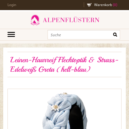
Login
Warenkorb
(
0
)
Leinen-Haarreif Flechtoptik & Strass-
Edelweiß Greta (hell-blau)