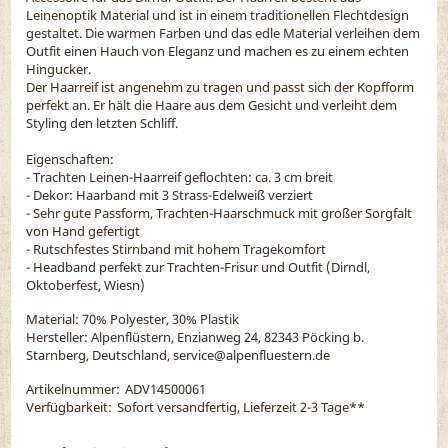
Leinenoptik Material und ist in einem traditionellen Flechtdesign
gestaltet. Die warmen Farben und das edle Material verleihen dem
Outfit einen Hauch von Eleganz und machen es zu einem echten
Hingucker.
Der Haarreif ist angenehm zu tragen und passt sich der Kopfform
perfekt an. Er hält die Haare aus dem Gesicht und verleiht dem
Styling den letzten Schliff.
Eigenschaften:
- Trachten Leinen-Haarreif geflochten: ca. 3 cm breit
- Dekor: Haarband mit 3 Strass-Edelweiß verziert
- Sehr gute Passform, Trachten-Haarschmuck mit großer Sorgfalt
von Hand gefertigt
- Rutschfestes Stirnband mit hohem Tragekomfort
- Headband perfekt zur Trachten-Frisur und Outfit (Dirndl,
Oktoberfest, Wiesn)
Material:
70% Polyester, 30% Plastik
Hersteller: Alpenflüstern, Enzianweg 24, 82343 Pöcking b.
Starnberg, Deutschland, service@alpenfluestern.de
Artikelnummer:
ADV14500061
Verfügbarkeit:
Sofort versandfertig, Lieferzeit 2-3 Tage
**