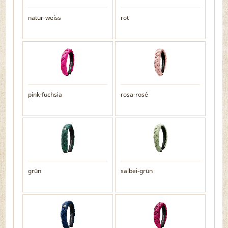
natur-weiss
rot
pink-fuchsia
rosa-rosé
grün
salbei-grün