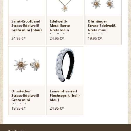
Samt-Kropfband
Edelweiß-
Ohrhänger
Strass-Edelweiß
Metallkette
Strass-Edelweiß
Greta mini (blau)
Greta klein
Greta mini
(antik-silber-
(bicolor)
24,95 €*
24,95 €*
19,95 €*
farben)
Ohrstecker
Leinen-Haarreif
Strass-Edelweiß
Flechtoptik (hell-
Greta mini
blau)
(bicolor)
19,95 €*
24,95 €*