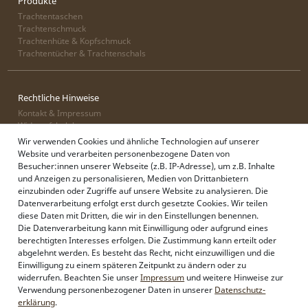
Produkte
Trachtentaschen
Trachtenschmuck
Trachtenhüte & Kopfschmuck
Trachtentücher & Trachtenschals
Rechtliche Hinweise
Kontakt & Impressum
Widerrufsbelehrung
Zahlung & Lieferung
Wir verwenden Cookies und ähnliche Technologien auf unserer
Datenschutz
Website und verarbeiten personenbezogene Daten von
AGB
Besucher:innen unserer Webseite (z.B. IP-Adresse), um z.B. Inhalte
und Anzeigen zu personalisieren, Medien von Drittanbietern
einzubinden oder Zugriffe auf unsere Website zu analysieren. Die
Datenverarbeitung erfolgt erst durch gesetzte Cookies. Wir teilen
Alpenflüstern
diese Daten mit Dritten, die wir in den Einstellungen benennen.
Philosophie
Die Datenverarbeitung kann mit Einwilligung oder aufgrund eines
Händlerbereich
berechtigten Interesses erfolgen. Die Zustimmung kann erteilt oder
Firmenkunden
abgelehnt werden. Es besteht das Recht, nicht einzuwilligen und die
Sonderanfertigungen
Einwilligung zu einem späteren Zeitpunkt zu ändern oder zu
Pressebereich
widerrufen. Beachten Sie unser
Impressum
und weitere Hinweise zur
Kontakt & Impressum
Verwendung personenbezogener Daten in unserer
Daten­schutz­
erklärung
.