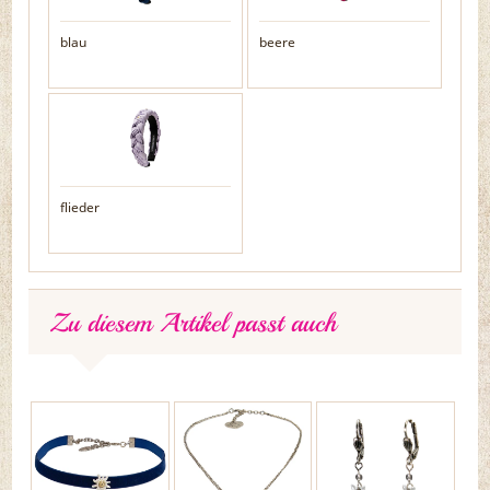
blau
beere
flieder
Zu diesem Artikel passt auch