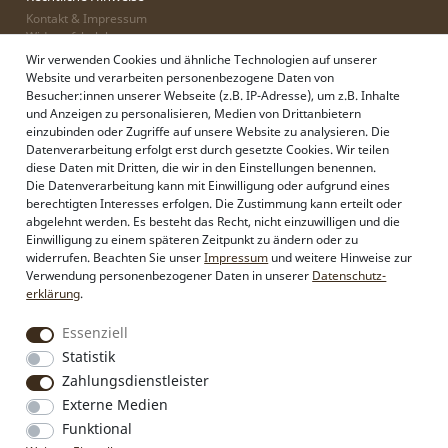
Kontakt & Impressum
Widerrufsbelehrung
Zahlung & Lieferung
Wir verwenden Cookies und ähnliche Technologien auf unserer
Datenschutz
Website und verarbeiten personenbezogene Daten von
AGB
Besucher:innen unserer Webseite (z.B. IP-Adresse), um z.B. Inhalte
und Anzeigen zu personalisieren, Medien von Drittanbietern
einzubinden oder Zugriffe auf unsere Website zu analysieren. Die
Datenverarbeitung erfolgt erst durch gesetzte Cookies. Wir teilen
Alpenflüstern
diese Daten mit Dritten, die wir in den Einstellungen benennen.
Philosophie
Die Datenverarbeitung kann mit Einwilligung oder aufgrund eines
Händlerbereich
berechtigten Interesses erfolgen. Die Zustimmung kann erteilt oder
Firmenkunden
abgelehnt werden. Es besteht das Recht, nicht einzuwilligen und die
Sonderanfertigungen
Einwilligung zu einem späteren Zeitpunkt zu ändern oder zu
Pressebereich
widerrufen. Beachten Sie unser
Impressum
und weitere Hinweise zur
Kontakt & Impressum
Verwendung personenbezogener Daten in unserer
Daten­schutz­
erklärung
.
Essenziell
Social Media
Instagram
Statistik
Facebook
Zahlungsdienstleister
Externe Medien
Funktional