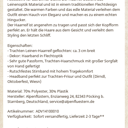
Leinenoptik Material und ist in einem traditionellen Flechtdesign
gestaltet. Die warmen Farben und das edle Material verleihen dem
Outfit einen Hauch von Eleganz und machen es zu einem echten
Hingucker.
Der Haarreif ist angenehm zu tragen und passt sich der Kopfform
perfekt an. Er hält die Haare aus dem Gesicht und verleiht dem
Styling den letzten Schliff.
Eigenschaften:
- Trachten Leinen-Haarreif geflochten: ca. 3 cm breit
- Dekor: Haarband in Flechtoptik
- Sehr gute Passform, Trachten-Haarschmuck mit großer Sorgfalt
von Hand gefertigt
- Rutschfestes Stirnband mit hohem Tragekomfort
- Headband perfekt zur Trachten-Frisur und Outfit (Dirndl,
Oktoberfest, Wiesn)
Material:
70% Polyester, 30% Plastik
Hersteller: Alpenflüstern, Enzianweg 24, 82343 Pöcking b.
Starnberg, Deutschland, service@alpenfluestern.de
Artikelnummer:
ADV14100010
Verfügbarkeit:
Sofort versandfertig, Lieferzeit 2-3 Tage
**