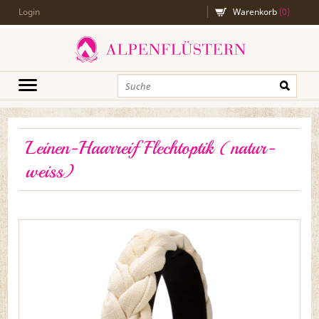
Login
Warenkorb
(
0
)
Leinen-Haarreif Flechtoptik (natur-
weiss)