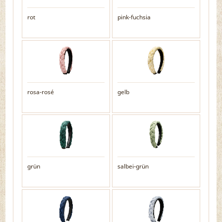
rot
pink-fuchsia
rosa-rosé
gelb
grün
salbei-grün