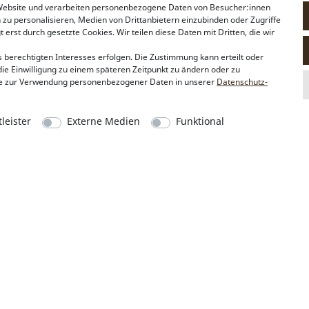
 Website und verarbeiten personenbezogene Daten von Besucher:innen
n zu personalisieren, Medien von Drittanbietern einzubinden oder Zugriffe
erst durch gesetzte Cookies. Wir teilen diese Daten mit Dritten, die wir
 berechtigten Interesses erfolgen. Die Zustimmung kann erteilt oder
die Einwilligung zu einem späteren Zeitpunkt zu ändern oder zu
e zur Verwendung personenbezogener Daten in unserer
Daten­schutz­
salbei-grün
blau
leister
Externe Medien
Funktional
Alpenflüstern
Social Media
Philosophie
Instagram
Händlerbereich
Facebook
Firmenkunden
Sonderanfertigungen
Pressebereich
Kontakt & Impressum
Die durchgestrichene
** Gilt für Lieferungen nach Deutschland. Lieferzeiten für andere Länder u