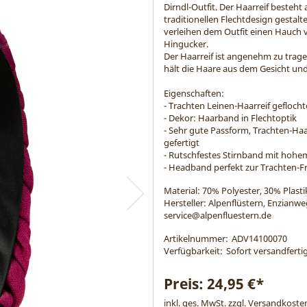
Dirndl-Outfit. Der Haarreif besteht
traditionellen Flechtdesign gestal
verleihen dem Outfit einen Hauch
Hingucker.
Der Haarreif ist angenehm zu trage
hält die Haare aus dem Gesicht und 
Eigenschaften:
- Trachten Leinen-Haarreif geflochte
- Dekor: Haarband in Flechtoptik
- Sehr gute Passform, Trachten-Ha
gefertigt
- Rutschfestes Stirnband mit hoh
- Headband perfekt zur Trachten-Fr
Material:
70% Polyester, 30% Plasti
Hersteller: Alpenflüstern, Enzianw
service@alpenfluestern.de
Artikelnummer:
ADV14100070
Verfügbarkeit:
Sofort versandfertig
Preis:
24,95 €*
inkl. ges. MwSt. zzgl.
Versandkoste