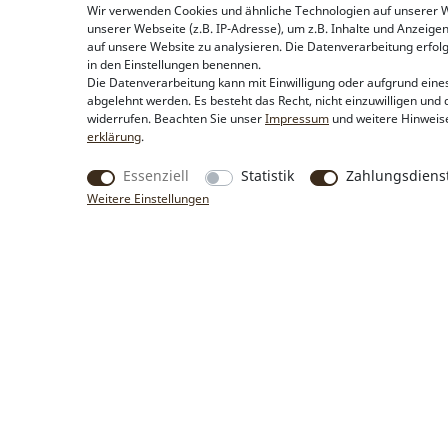
Wir verwenden Cookies und ähnliche Technologien auf unserer
unserer Webseite (z.B. IP-Adresse), um z.B. Inhalte und Anzeige
auf unsere Website zu analysieren. Die Datenverarbeitung erfolgt 
in den Einstellungen benennen.
Die Datenverarbeitung kann mit Einwilligung oder aufgrund eines
abgelehnt werden. Es besteht das Recht, nicht einzuwilligen und 
widerrufen. Beachten Sie unser
Impressum
und weitere Hinweis
erklärung
.
Essenziell
Statistik
Zahlungsdienst
Weitere Einstellungen
Produkte
Rechtliche Hinweise
Trachtentaschen
Kontakt & Impressum
Trachtenschmuck
Widerrufsbelehrung
Trachtenhüte & Kopfschmuck
Zahlung & Lieferung
Trachtentücher &
Datenschutz
Trachtenschals
AGB