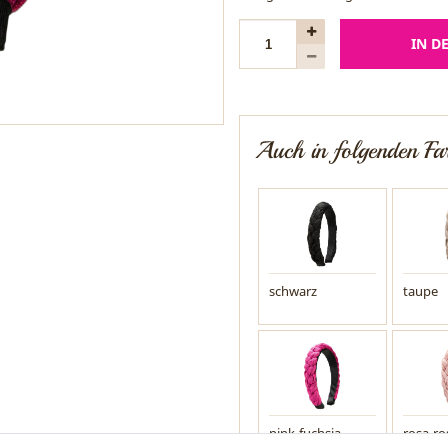
IN D
Auch in folgenden Far
schwarz
taupe
pink-fuchsia
rosa-ro