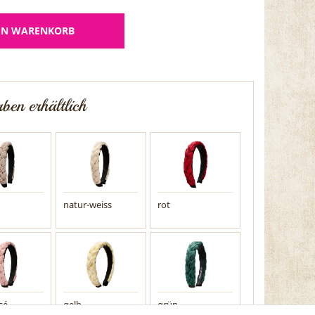
EN WARENKORB
ben erhältlich
natur-weiss
rot
sé
gelb
grün