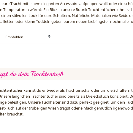
r eure Tracht mit einem eleganten Accessoire aufpeppen wollt oder ein sch
n Temperaturen wärmt: Ein Blick in unsere Rubrik Trachtentücher lohnt sich
r einen stilvollen Look für eure Schultern. Natürliche Materialien wie Sei
Pailletten oder kleine Toddeln geben eurem neuen Lieblingsteil nochmal e
:
gst du dein Trachtentuch
chtentücher kannst du entweder als Trachtenschal oder um die Schultern tr
Unsere länglichen Trachtentücher sind bereits als Dreieckstuch konzipiert.
ange befestigen. Unsere
Tuchhalter
sind dazu perfekt geeignet, um dein Tuch
est-Tuch auf der trubeligen Wiesn trägst oder einfach gemütlich irgendwo
ter brauchst.