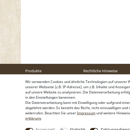
Produkte
Rechtliche Hinweise
Trachtentaschen
Kontakt & Impressum
Wir verwenden Cookies und ähnliche Technologien auf unserer
Trachtenschmuck
Widerrufsbelehrung
unserer Webseite (z.B. IP-Adresse), um z.B. Inhalte und Anzeige
Trachtenhüte & Kopfschmuck
Zahlung & Lieferung
auf unsere Website zu analysieren. Die Datenverarbeitung erfolgt 
Trachtentücher &
Datenschutz
in den Einstellungen benennen.
Trachtenschals
AGB
Die Datenverarbeitung kann mit Einwilligung oder aufgrund eines
abgelehnt werden. Es besteht das Recht, nicht einzuwilligen und 
widerrufen. Beachten Sie unser
Impressum
und weitere Hinweis
erklärung
.
Essenziell
Statistik
Zahlungsdienst