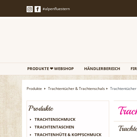
Filter
#alpenfluestern
Preis
€
€
PRODUKTE ❤ WEBSHOP
HÄNDLERBEREICH
FI
Produkte
Trachtentücher & Trachtenschals
Trachtentücher
Produkte
Trac
TRACHTENSCHMUCK
Tracht
TRACHTENTASCHEN
TRACHTENHÜTE & KOPFSCHMUCK