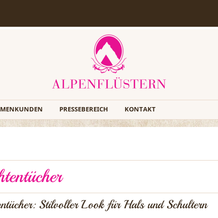
RMENKUNDEN
PRESSEBEREICH
KONTAKT
htentücher
entücher: Stilvoller Look für Hals und Schultern