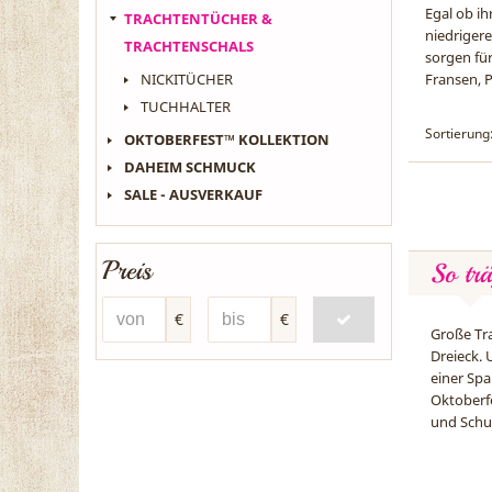
Egal ob ih
TRACHTENTÜCHER &
niedrigere
TRACHTENSCHALS
sorgen fü
NICKITÜCHER
Fransen, 
TUCHHALTER
Sortierung
OKTOBERFEST™ KOLLEKTION
DAHEIM SCHMUCK
SALE - AUSVERKAUF
Preis
So trä
€
€
Große Tra
Dreieck. 
einer Sp
Oktoberf
und Schul