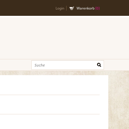
Login
Warenkorb
(
0
)