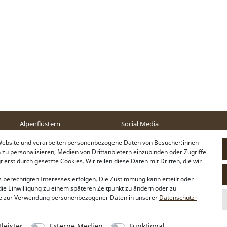
Alpenflüstern
Social Media
Philosophie
Instagram
 Website und verarbeiten personenbezogene Daten von Besucher:innen
Händlerbereich
Facebook
n zu personalisieren, Medien von Drittanbietern einzubinden oder Zugriffe
Firmenkunden
erst durch gesetzte Cookies. Wir teilen diese Daten mit Dritten, die wir
Sonderanfertigungen
Pressebereich
 berechtigten Interesses erfolgen. Die Zustimmung kann erteilt oder
Kontakt & Impressum
die Einwilligung zu einem späteren Zeitpunkt zu ändern oder zu
e zur Verwendung personenbezogener Daten in unserer
Daten­schutz­
Die durchgestrichene
** Gilt für Lieferungen nach Deutschland. Lieferzeiten für andere Länder u
leister
Externe Medien
Funktional