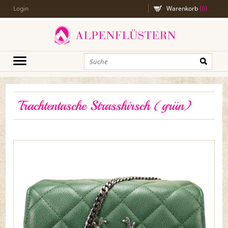
Login
Warenkorb
(
0
)
Trachtentasche Strasshirsch (grün)