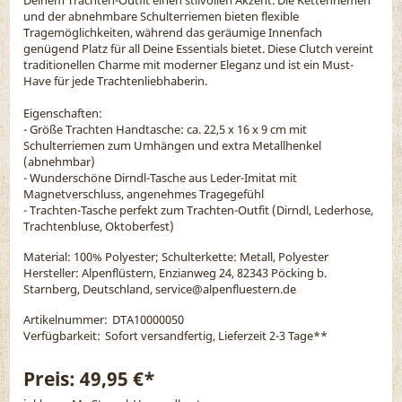
und der abnehmbare Schulterriemen bieten flexible
Tragemöglichkeiten, während das geräumige Innenfach
genügend Platz für all Deine Essentials bietet. Diese Clutch vereint
traditionellen Charme mit moderner Eleganz und ist ein Must-
Have für jede Trachtenliebhaberin.
Eigenschaften:
- Größe Trachten Handtasche: ca. 22,5 x 16 x 9 cm mit
Schulterriemen zum Umhängen und extra Metallhenkel
(abnehmbar)
- Wunderschöne Dirndl-Tasche aus Leder-Imitat mit
Magnetverschluss, angenehmes Tragegefühl
- Trachten-Tasche perfekt zum Trachten-Outfit (Dirndl, Lederhose,
Trachtenbluse, Oktoberfest)
Material:
100% Polyester; Schulterkette: Metall, Polyester
Hersteller: Alpenflüstern, Enzianweg 24, 82343 Pöcking b.
Starnberg, Deutschland, service@alpenfluestern.de
Artikelnummer:
DTA10000050
Verfügbarkeit:
Sofort versandfertig, Lieferzeit 2-3 Tage
**
Preis:
49,95 €*