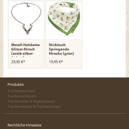
Metall-Halskette
Nickituch
Glitzer-Hirsch
Springende
(antik-silber-
Hirsche (grün)
farben)
29,95 €*
19,95 €*
Produkte
Trachtentaschen
Trachtenschmuck
Trachtenhüte & Kopfschmuck
Trachtentücher & Trachtenschals
Rechtliche Hinweise