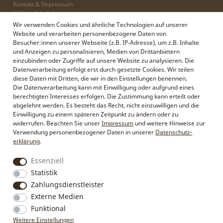
Kontakt & Impressum
Widerrufsbelehrung
Zahlung & Lieferung
Wir verwenden Cookies und ähnliche Technologien auf unserer
Datenschutz
Website und verarbeiten personenbezogene Daten von
AGB
Besucher:innen unserer Webseite (z.B. IP-Adresse), um z.B. Inhalte
und Anzeigen zu personalisieren, Medien von Drittanbietern
einzubinden oder Zugriffe auf unsere Website zu analysieren. Die
Datenverarbeitung erfolgt erst durch gesetzte Cookies. Wir teilen
Alpenflüstern
diese Daten mit Dritten, die wir in den Einstellungen benennen.
Philosophie
Die Datenverarbeitung kann mit Einwilligung oder aufgrund eines
Händlerbereich
berechtigten Interesses erfolgen. Die Zustimmung kann erteilt oder
Firmenkunden
abgelehnt werden. Es besteht das Recht, nicht einzuwilligen und die
Sonderanfertigungen
Einwilligung zu einem späteren Zeitpunkt zu ändern oder zu
Pressebereich
widerrufen. Beachten Sie unser
Impressum
und weitere Hinweise zur
Kontakt & Impressum
Verwendung personenbezogener Daten in unserer
Daten­schutz­
erklärung
.
Social Media
Essenziell
Instagram
Statistik
Facebook
Zahlungsdienstleister
Externe Medien
Funktional
VERTRAG WIDERRUFEN
Weitere Einstellungen