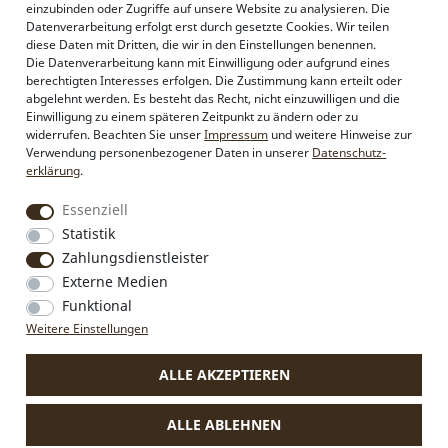
einzubinden oder Zugriffe auf unsere Website zu analysieren. Die
Datenverarbeitung erfolgt erst durch gesetzte Cookies. Wir teilen
Alpenflüstern
diese Daten mit Dritten, die wir in den Einstellungen benennen.
Philosophie
Die Datenverarbeitung kann mit Einwilligung oder aufgrund eines
Händlerbereich
berechtigten Interesses erfolgen. Die Zustimmung kann erteilt oder
Firmenkunden
abgelehnt werden. Es besteht das Recht, nicht einzuwilligen und die
Sonderanfertigungen
Einwilligung zu einem späteren Zeitpunkt zu ändern oder zu
Pressebereich
widerrufen. Beachten Sie unser
Impressum
und weitere Hinweise zur
Kontakt & Impressum
Verwendung personenbezogener Daten in unserer
Daten­schutz­
erklärung
.
Social Media
Essenziell
Instagram
Statistik
Facebook
Zahlungsdienstleister
Externe Medien
Funktional
VERTRAG WIDERRUFEN
Weitere Einstellungen
ALLE AKZEPTIEREN
* Alle Preise inkl. MwSt., zzgl.
Versandkosten
.
Die durchgestrichenen Preise entsprechen dem bisherigen Preis
ALLE ABLEHNEN
bei Alpenflüstern.
** Gilt für Lieferungen nach Deutschland. Lieferzeiten für andere