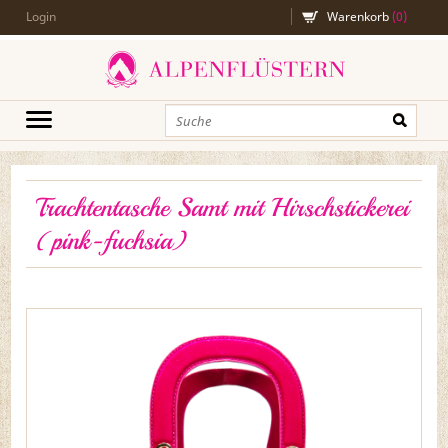
Login
Warenkorb
(
0
)
Trachtentasche Samt mit Hirschstickerei
(pink-fuchsia)