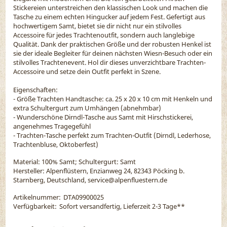
Stickereien unterstreichen den klassischen Look und machen die
Tasche zu einem echten Hingucker auf jedem Fest. Gefertigt aus
hochwertigem Samt, bietet sie dir nicht nur ein stilvolles
Accessoire für jedes Trachtenoutfit, sondern auch langlebige
Qualität. Dank der praktischen Größe und der robusten Henkel ist
sie der ideale Begleiter für deinen nächsten Wiesn-Besuch oder ein
stilvolles Trachtenevent. Hol dir dieses unverzichtbare Trachten-
Accessoire und setze dein Outfit perfekt in Szene.
Eigenschaften:
- Größe Trachten Handtasche: ca. 25 x 20 x 10 cm mit Henkeln und
extra Schultergurt zum Umhängen (abnehmbar)
- Wunderschöne Dirndl-Tasche aus Samt mit Hirschstickerei,
angenehmes Tragegefühl
- Trachten-Tasche perfekt zum Trachten-Outfit (Dirndl, Lederhose,
Trachtenbluse, Oktoberfest)
Material:
100% Samt; Schultergurt: Samt
Hersteller: Alpenflüstern, Enzianweg 24, 82343 Pöcking b.
Starnberg, Deutschland, service@alpenfluestern.de
Artikelnummer:
DTA09900025
Verfügbarkeit:
Sofort versandfertig, Lieferzeit 2-3 Tage
**