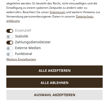
Firmenkunden
abgelehnt werden. Es besteht das Recht, nicht einzuwilligen und die
Sonderanfertigungen
Einwilligung zu einem späteren Zeitpunkt zu ändern oder zu
Pressebereich
widerrufen. Beachten Sie unser
Impressum
und weitere Hinweise zur
Kontakt & Impressum
Verwendung personenbezogener Daten in unserer
Daten­schutz­
erklärung
.
Social Media
Essenziell
Instagram
Statistik
Facebook
Zahlungsdienstleister
Externe Medien
Funktional
Weitere Einstellungen
VERTRAG WIDERRUFEN
ALLE AKZEPTIEREN
* Alle Preise inkl. MwSt., zzgl.
Versandkosten
.
Die durchgestrichenen Preise entsprechen dem bisherigen Preis
ALLE ABLEHNEN
bei Alpenflüstern.
** Gilt für Lieferungen nach Deutschland. Lieferzeiten für andere
Länder und Informationen zur Berechnung des Liefertermins
AUSWAHL AKZEPTIEREN
siehe
hier.