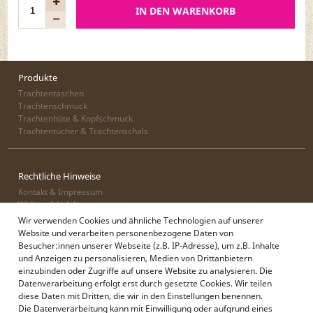
IN DEN WARENKORB
Produkte
Trachtentaschen
Trachtenschmuck
Trachtenhüte & Kopfschmuck
Trachtentücher & Trachtenschals
Rechtliche Hinweise
Kontakt & Impressum
Widerrufsbelehrung
Zahlung & Lieferung
Wir verwenden Cookies und ähnliche Technologien auf unserer
Datenschutz
Website und verarbeiten personenbezogene Daten von
AGB
Besucher:innen unserer Webseite (z.B. IP-Adresse), um z.B. Inhalte
und Anzeigen zu personalisieren, Medien von Drittanbietern
einzubinden oder Zugriffe auf unsere Website zu analysieren. Die
Datenverarbeitung erfolgt erst durch gesetzte Cookies. Wir teilen
Alpenflüstern
diese Daten mit Dritten, die wir in den Einstellungen benennen.
Philosophie
Die Datenverarbeitung kann mit Einwilligung oder aufgrund eines