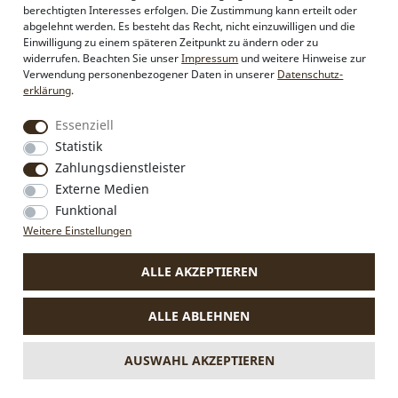
Händlerbereich
berechtigten Interesses erfolgen. Die Zustimmung kann erteilt oder
Firmenkunden
abgelehnt werden. Es besteht das Recht, nicht einzuwilligen und die
Sonderanfertigungen
Einwilligung zu einem späteren Zeitpunkt zu ändern oder zu
Pressebereich
widerrufen. Beachten Sie unser
Impressum
und weitere Hinweise zur
Kontakt & Impressum
Verwendung personenbezogener Daten in unserer
Daten­schutz­
erklärung
.
Social Media
Essenziell
Instagram
Statistik
Facebook
Zahlungsdienstleister
Externe Medien
Funktional
VERTRAG WIDERRUFEN
Weitere Einstellungen
ALLE AKZEPTIEREN
* Alle Preise inkl. MwSt., zzgl.
Versandkosten
.
Die durchgestrichenen Preise entsprechen dem bisherigen Preis
ALLE ABLEHNEN
bei Alpenflüstern.
** Gilt für Lieferungen nach Deutschland. Lieferzeiten für andere
Länder und Informationen zur Berechnung des Liefertermins
AUSWAHL AKZEPTIEREN
siehe
hier.