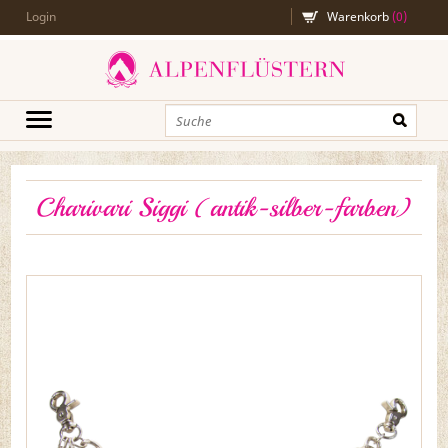
Login
Warenkorb
(
0
)
Charivari Siggi (antik-silber-farben)