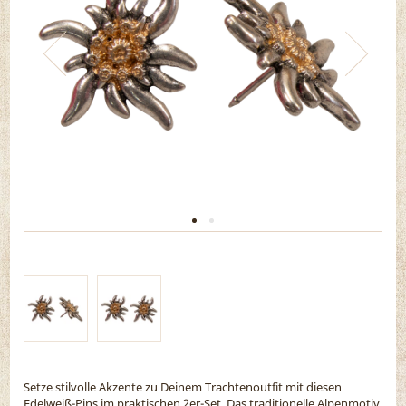
Setze stilvolle Akzente zu Deinem Trachtenoutfit mit diesen
Edelweiß-Pins im praktischen 2er-Set. Das traditionelle Alpenmotiv