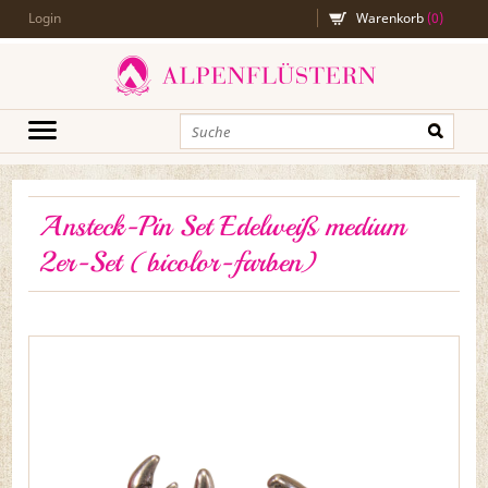
Login
Warenkorb
(
0
)
Ansteck-Pin Set Edelweiß medium
2er-Set (bicolor-farben)