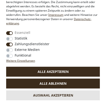
Händlerbereich
berechtigten Interesses erfolgen. Die Zustimmung kann erteilt oder
Firmenkunden
abgelehnt werden. Es besteht das Recht, nicht einzuwilligen und die
Sonderanfertigungen
Einwilligung zu einem späteren Zeitpunkt zu ändern oder zu
Pressebereich
widerrufen. Beachten Sie unser
Impressum
und weitere Hinweise zur
Kontakt & Impressum
Verwendung personenbezogener Daten in unserer
Daten­schutz­
erklärung
.
Social Media
Essenziell
Instagram
Statistik
Facebook
Zahlungsdienstleister
Externe Medien
Funktional
VERTRAG WIDERRUFEN
Weitere Einstellungen
ALLE AKZEPTIEREN
* Alle Preise inkl. MwSt., zzgl.
Versandkosten
.
Die durchgestrichenen Preise entsprechen dem bisherigen Preis
ALLE ABLEHNEN
bei Alpenflüstern.
** Gilt für Lieferungen nach Deutschland. Lieferzeiten für andere
Länder und Informationen zur Berechnung des Liefertermins
AUSWAHL AKZEPTIEREN
siehe
hier.