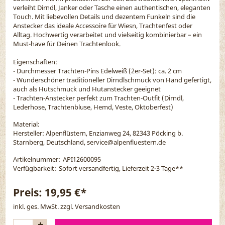
verleiht Dirndl, Janker oder Tasche einen authentischen, eleganten
Touch. Mit liebevollen Details und dezentem Funkeln sind die
Anstecker das ideale Accessoire für Wiesn, Trachtenfest oder
Alltag. Hochwertig verarbeitet und vielseitig kombinierbar – ein
Must-have für Deinen Trachtenlook.
Eigenschaften:
- Durchmesser Trachten-Pins Edelweiß (2er-Set): ca. 2 cm
- Wunderschöner traditioneller Dirndlschmuck von Hand gefertigt,
auch als Hutschmuck und Hutanstecker geeignet
- Trachten-Anstecker perfekt zum Trachten-Outfit (Dirndl,
Lederhose, Trachtenbluse, Hemd, Veste, Oktoberfest)
Material:
Hersteller: Alpenflüstern, Enzianweg 24, 82343 Pöcking b.
Starnberg, Deutschland, service@alpenfluestern.de
Artikelnummer:
API12600095
Verfügbarkeit:
Sofort versandfertig, Lieferzeit 2-3 Tage
**
Preis:
19,95 €*
inkl. ges. MwSt. zzgl.
Versandkosten