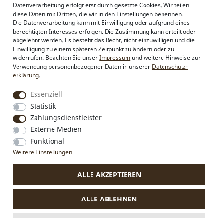
Datenverarbeitung erfolgt erst durch gesetzte Cookies. Wir teilen
Alpenflüstern
diese Daten mit Dritten, die wir in den Einstellungen benennen.
Philosophie
Die Datenverarbeitung kann mit Einwilligung oder aufgrund eines
Händlerbereich
berechtigten Interesses erfolgen. Die Zustimmung kann erteilt oder
Firmenkunden
abgelehnt werden. Es besteht das Recht, nicht einzuwilligen und die
Sonderanfertigungen
Einwilligung zu einem späteren Zeitpunkt zu ändern oder zu
Pressebereich
widerrufen. Beachten Sie unser
Impressum
und weitere Hinweise zur
Kontakt & Impressum
Verwendung personenbezogener Daten in unserer
Daten­schutz­
erklärung
.
Social Media
Essenziell
Instagram
Statistik
Facebook
Zahlungsdienstleister
Externe Medien
Funktional
VERTRAG WIDERRUFEN
Weitere Einstellungen
ALLE AKZEPTIEREN
* Alle Preise inkl. MwSt., zzgl.
Versandkosten
.
Die durchgestrichenen Preise entsprechen dem bisherigen Preis
ALLE ABLEHNEN
bei Alpenflüstern.
** Gilt für Lieferungen nach Deutschland. Lieferzeiten für andere
Länder und Informationen zur Berechnung des Liefertermins