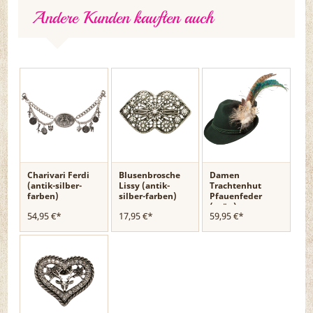
Andere Kunden kauften auch
Charivari Ferdi
Blusenbrosche
Damen
(antik-silber-
Lissy (antik-
Trachtenhut
farben)
silber-farben)
Pfauenfeder
(grün)
54,95 €*
17,95 €*
59,95 €*