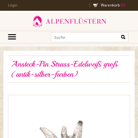
Login
Warenkorb
(
0
)
Ansteck-Pin Strass-Edelweiß groß
(antik-silber-farben)