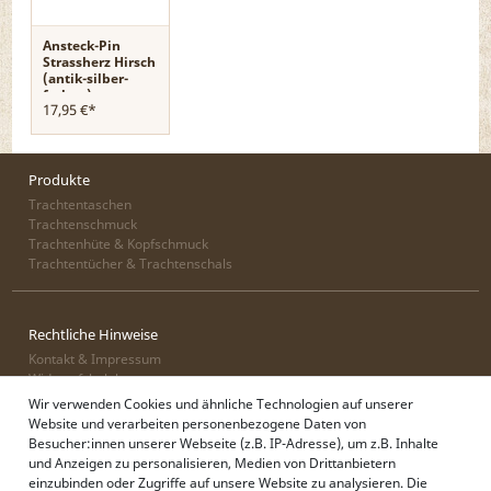
Ansteck-Pin
Strassherz Hirsch
(antik-silber-
farben)
17,95 €*
Produkte
Trachtentaschen
Trachtenschmuck
Trachtenhüte & Kopfschmuck
Trachtentücher & Trachtenschals
Rechtliche Hinweise
Kontakt & Impressum
Widerrufsbelehrung
Zahlung & Lieferung
Wir verwenden Cookies und ähnliche Technologien auf unserer
Datenschutz
Website und verarbeiten personenbezogene Daten von
AGB
Besucher:innen unserer Webseite (z.B. IP-Adresse), um z.B. Inhalte
und Anzeigen zu personalisieren, Medien von Drittanbietern
einzubinden oder Zugriffe auf unsere Website zu analysieren. Die