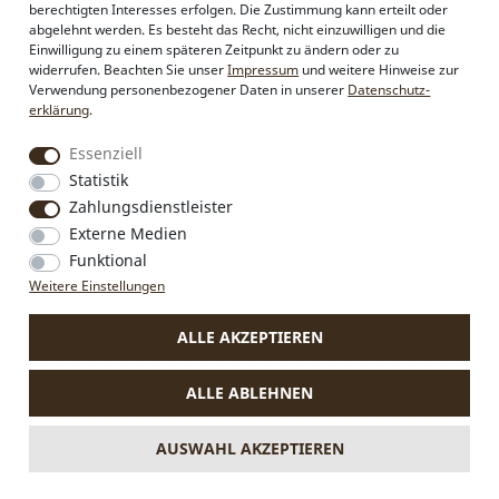
Händlerbereich
berechtigten Interesses erfolgen. Die Zustimmung kann erteilt oder
Firmenkunden
abgelehnt werden. Es besteht das Recht, nicht einzuwilligen und die
Sonderanfertigungen
Einwilligung zu einem späteren Zeitpunkt zu ändern oder zu
Pressebereich
widerrufen. Beachten Sie unser
Impressum
und weitere Hinweise zur
Kontakt & Impressum
Verwendung personenbezogener Daten in unserer
Daten­schutz­
erklärung
.
Social Media
Essenziell
Instagram
Statistik
Facebook
Zahlungsdienstleister
Externe Medien
Funktional
VERTRAG WIDERRUFEN
Weitere Einstellungen
ALLE AKZEPTIEREN
* Alle Preise inkl. MwSt., zzgl.
Versandkosten
.
Die durchgestrichenen Preise entsprechen dem bisherigen Preis
ALLE ABLEHNEN
bei Alpenflüstern.
** Gilt für Lieferungen nach Deutschland. Lieferzeiten für andere
Länder und Informationen zur Berechnung des Liefertermins
AUSWAHL AKZEPTIEREN
siehe
hier.