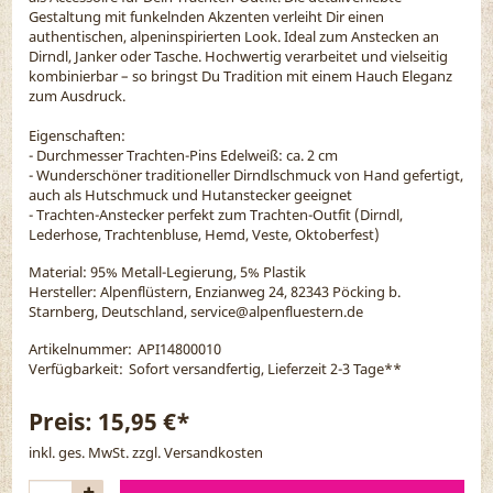
Gestaltung mit funkelnden Akzenten verleiht Dir einen
authentischen, alpeninspirierten Look. Ideal zum Anstecken an
Dirndl, Janker oder Tasche. Hochwertig verarbeitet und vielseitig
kombinierbar – so bringst Du Tradition mit einem Hauch Eleganz
zum Ausdruck.
Eigenschaften:
- Durchmesser Trachten-Pins Edelweiß: ca. 2 cm
- Wunderschöner traditioneller Dirndlschmuck von Hand gefertigt,
auch als Hutschmuck und Hutanstecker geeignet
- Trachten-Anstecker perfekt zum Trachten-Outfit (Dirndl,
Lederhose, Trachtenbluse, Hemd, Veste, Oktoberfest)
Material:
95% Metall-Legierung, 5% Plastik
Hersteller: Alpenflüstern, Enzianweg 24, 82343 Pöcking b.
Starnberg, Deutschland, service@alpenfluestern.de
Artikelnummer:
API14800010
Verfügbarkeit:
Sofort versandfertig, Lieferzeit 2-3 Tage
**
Preis:
15,95 €*
inkl. ges. MwSt. zzgl.
Versandkosten