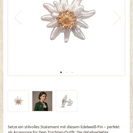
Setze ein stilvolles Statement mit diesem Edelweiß-Pin – perfekt
als Accessoire für Dein Trachten-Outfit. Die detailverliebte