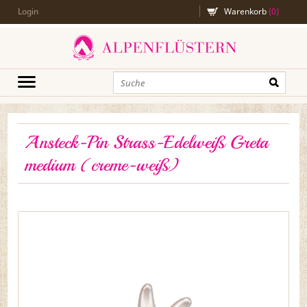
Login
Warenkorb
(
0
)
Ansteck-Pin Strass-Edelweiß Greta
medium (creme-weiß)