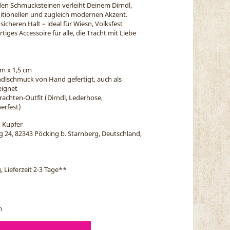
den Schmucksteinen verleiht Deinem Dirndl,
ditionellen und zugleich modernen Akzent.
 sicheren Halt – ideal für Wiesn, Volksfest
iges Accessoire für alle, die Tracht mit Liebe
cm x 1,5 cm
ndlschmuck von Hand gefertigt, auch als
eignet
rachten-Outfit (Dirndl, Lederhose,
erfest)
 Kupfer
eg 24, 82343 Pöcking b. Starnberg, Deutschland,
, Lieferzeit 2-3 Tage
**
n