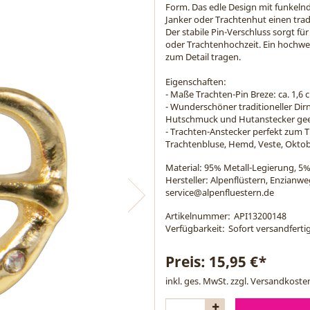
Form. Das edle Design mit funkeln
Janker oder Trachtenhut einen tra
Der stabile Pin-Verschluss sorgt für
oder Trachtenhochzeit. Ein hochwert
zum Detail tragen.
Eigenschaften:
- Maße Trachten-Pin Breze: ca. 1,6 
- Wunderschöner traditioneller Dir
Hutschmuck und Hutanstecker ge
- Trachten-Anstecker perfekt zum T
Trachtenbluse, Hemd, Veste, Oktob
Material:
95% Metall-Legierung, 5%
Hersteller: Alpenflüstern, Enzianw
service@alpenfluestern.de
Artikelnummer:
API13200148
Verfügbarkeit:
Sofort versandfertig
Preis:
15,95 €*
inkl. ges. MwSt. zzgl.
Versandkoste