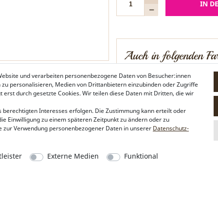
IN D
Auch in folgenden Far
 Website und verarbeiten personenbezogene Daten von Besucher:innen
n zu personalisieren, Medien von Drittanbietern einzubinden oder Zugriffe
erst durch gesetzte Cookies. Wir teilen diese Daten mit Dritten, die wir
 berechtigten Interesses erfolgen. Die Zustimmung kann erteilt oder
die Einwilligung zu einem späteren Zeitpunkt zu ändern oder zu
silber-farben
e zur Verwendung personenbezogener Daten in unserer
Daten­schutz­
leister
Externe Medien
Funktional
Alpenflüstern
Social Media
Philosophie
Instagram
Händlerbereich
Facebook
Firmenkunden