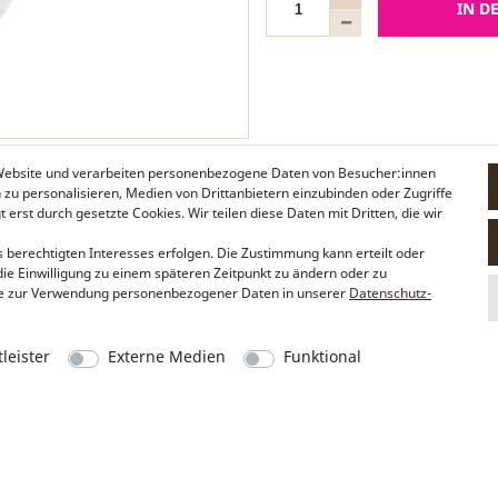
IN D
 Website und verarbeiten personenbezogene Daten von Besucher:innen
n zu personalisieren, Medien von Drittanbietern einzubinden oder Zugriffe
erst durch gesetzte Cookies. Wir teilen diese Daten mit Dritten, die wir
 berechtigten Interesses erfolgen. Die Zustimmung kann erteilt oder
die Einwilligung zu einem späteren Zeitpunkt zu ändern oder zu
e zur Verwendung personenbezogener Daten in unserer
Daten­schutz­
leister
Externe Medien
Funktional
Alpenflüstern
Social Media
Philosophie
Instagram
Händlerbereich
Facebook
Firmenkunden