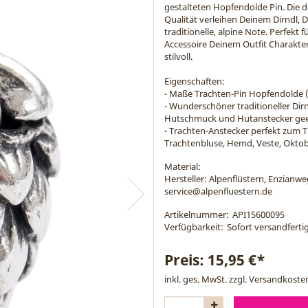
gestalteten Hopfendolde Pin. Die 
Qualität verleihen Deinem Dirndl,
traditionelle, alpine Note. Perfekt f
Accessoire Deinem Outfit Charakter 
stilvoll.
Eigenschaften:
- Maße Trachten-Pin Hopfendolde (1 
- Wunderschöner traditioneller Dir
Hutschmuck und Hutanstecker ge
- Trachten-Anstecker perfekt zum T
Trachtenbluse, Hemd, Veste, Oktob
Material:
Hersteller: Alpenflüstern, Enzianw
service@alpenfluestern.de
Artikelnummer:
API15600095
Verfügbarkeit:
Sofort versandfertig
Preis:
15,95 €*
inkl. ges. MwSt. zzgl.
Versandkoste