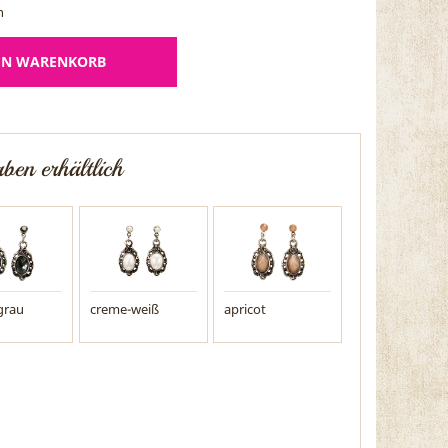
n
EN WARENKORB
ben erhältlich
grau
creme-weiß
apricot