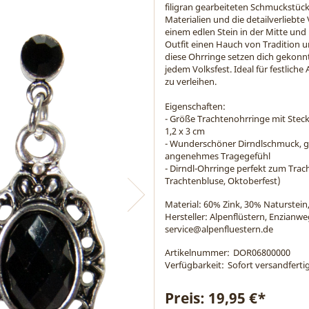
filigran gearbeiteten Schmuckstüc
Materialien und die detailverliebte
einem edlen Stein in der Mitte und
Outfit einen Hauch von Tradition u
diese Ohrringe setzen dich gekonnt
jedem Volksfest. Ideal für festlic
zu verleihen.
Eigenschaften:
- Größe Trachtenohrringe mit Stec
1,2 x 3 cm
- Wunderschöner Dirndlschmuck, g
angenehmes Tragegefühl
- Dirndl-Ohrringe perfekt zum Trach
Trachtenbluse, Oktoberfest)
Material:
60% Zink, 30% Naturstein,
Hersteller: Alpenflüstern, Enzianw
service@alpenfluestern.de
Artikelnummer:
DOR06800000
Verfügbarkeit:
Sofort versandfertig
Preis:
19,95 €*