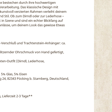
ke bestechen durch ihre hochwertigen
 Verarbeitung. Das klassische Design mit
 kunstvoll verzierten Rahmen verleiht deinem
nd Stil. Ob zum Dirndl oder zur Lederhose –
 in Szene und sind ein echter Blickfang auf
he Anlässe, um deinem Look das gewisse Etwas
k-Verschluß und Trachtenstein-Anhänger: ca.
litzernder Ohrschmuck von Hand gefertigt,
ten-Outfit (Dirndl, Lederhose,
 5% Glas, 5% Eisen
eg 24, 82343 Pöcking b. Starnberg, Deutschland,
, Lieferzeit 2-3 Tage
**