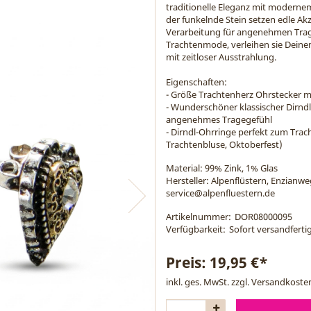
traditionelle Eleganz mit moderne
der funkelnde Stein setzen edle A
Verarbeitung für angenehmen Trage
Trachtenmode, verleihen sie Deine
mit zeitloser Ausstrahlung.
Eigenschaften:
- Größe Trachtenherz Ohrstecker mit
- Wunderschöner klassischer Dirn
angenehmes Tragegefühl
- Dirndl-Ohrringe perfekt zum Trach
Trachtenbluse, Oktoberfest)
Material:
99% Zink, 1% Glas
Hersteller: Alpenflüstern, Enzianw
service@alpenfluestern.de
Artikelnummer:
DOR08000095
Verfügbarkeit:
Sofort versandfertig
Preis:
19,95 €*
inkl. ges. MwSt. zzgl.
Versandkoste