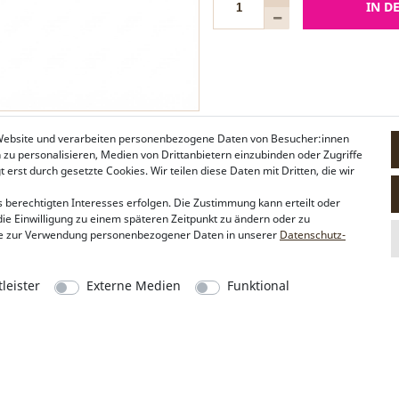
IN D
 Website und verarbeiten personenbezogene Daten von Besucher:innen
n zu personalisieren, Medien von Drittanbietern einzubinden oder Zugriffe
erst durch gesetzte Cookies. Wir teilen diese Daten mit Dritten, die wir
 berechtigten Interesses erfolgen. Die Zustimmung kann erteilt oder
die Einwilligung zu einem späteren Zeitpunkt zu ändern oder zu
e zur Verwendung personenbezogener Daten in unserer
Daten­schutz­
leister
Externe Medien
Funktional
Alpenflüstern
Social Media
Philosophie
Instagram
Händlerbereich
Facebook
Firmenkunden