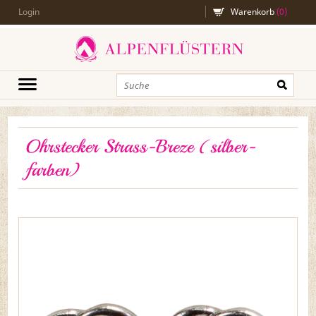
Login
Warenkorb
(
0
)
Ohrstecker Strass-Breze (silber-
farben)