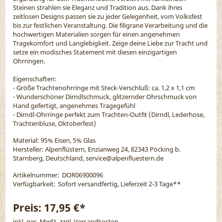
Steinen strahlen sie Eleganz und Tradition aus. Dank ihres
zeitlosen Designs passen sie zu jeder Gelegenheit, vom Volksfest
bis zur festlichen Veranstaltung. Die filigrane Verarbeitung und die
hochwertigen Materialien sorgen für einen angenehmen
Tragekomfort und Langlebigkeit. Zeige deine Liebe zur Tracht und
setze ein modisches Statement mit diesen einzigartigen
Ohrringen.
Eigenschaften:
- Größe Trachtenohrringe mit Steck-Verschluß: ca. 1,2 x 1,1 cm
- Wunderschöner Dirndlschmuck, glitzernder Ohrschmuck von
Hand gefertigt, angenehmes Tragegefühl
- Dirndl-Ohrringe perfekt zum Trachten-Outfit (Dirndl, Lederhose,
Trachtenbluse, Oktoberfest)
Material:
95% Eisen, 5% Glas
Hersteller: Alpenflüstern, Enzianweg 24, 82343 Pöcking b.
Starnberg, Deutschland, service@alpenfluestern.de
Artikelnummer:
DOR06900096
Verfügbarkeit:
Sofort versandfertig, Lieferzeit 2-3 Tage
**
Preis:
17,95 €*
inkl. ges. MwSt. zzgl.
Versandkosten