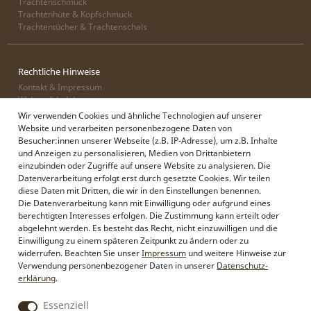
Trachtenschmuck
Trachtenhüte & Kopfschmuck
Trachtentücher & Trachtenschals
Rechtliche Hinweise
Kontakt & Impressum
Widerrufsbelehrung
Zahlung & Lieferung
Wir verwenden Cookies und ähnliche Technologien auf unserer
Datenschutz
Website und verarbeiten personenbezogene Daten von
AGB
Besucher:innen unserer Webseite (z.B. IP-Adresse), um z.B. Inhalte
und Anzeigen zu personalisieren, Medien von Drittanbietern
einzubinden oder Zugriffe auf unsere Website zu analysieren. Die
Datenverarbeitung erfolgt erst durch gesetzte Cookies. Wir teilen
Alpenflüstern
diese Daten mit Dritten, die wir in den Einstellungen benennen.
Philosophie
Die Datenverarbeitung kann mit Einwilligung oder aufgrund eines
Händlerbereich
berechtigten Interesses erfolgen. Die Zustimmung kann erteilt oder
Firmenkunden
abgelehnt werden. Es besteht das Recht, nicht einzuwilligen und die
Sonderanfertigungen
Einwilligung zu einem späteren Zeitpunkt zu ändern oder zu
Pressebereich
widerrufen. Beachten Sie unser
Impressum
und weitere Hinweise zur
Kontakt & Impressum
Verwendung personenbezogener Daten in unserer
Daten­schutz­
erklärung
.
Essenziell
Social Media