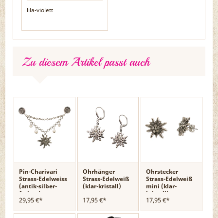
lila-violett
Zu diesem Artikel passt auch
Pin-Charivari
Ohrhänger
Ohrstecker
Strass-Edelweiss
Strass-Edelweiß
Strass-Edelweiß
(antik-silber-
(klar-kristall)
mini (klar-
farben)
kristall)
29,95 €*
17,95 €*
17,95 €*