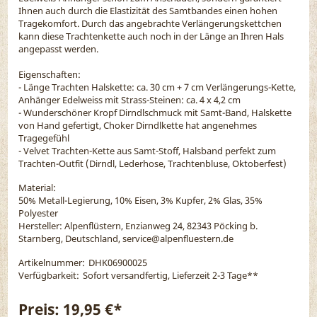
Ihnen auch durch die Elastizität des Samtbandes einen hohen
Tragekomfort. Durch das angebrachte Verlängerungskettchen
kann diese Trachtenkette auch noch in der Länge an Ihren Hals
angepasst werden.
Eigenschaften:
- Länge Trachten Halskette: ca. 30 cm + 7 cm Verlängerungs-Kette,
Anhänger Edelweiss mit Strass-Steinen: ca. 4 x 4,2 cm
- Wunderschöner Kropf Dirndlschmuck mit Samt-Band, Halskette
von Hand gefertigt, Choker Dirndlkette hat angenehmes
Tragegefühl
- Velvet Trachten-Kette aus Samt-Stoff, Halsband perfekt zum
Trachten-Outfit (Dirndl, Lederhose, Trachtenbluse, Oktoberfest)
Material:
50% Metall-Legierung, 10% Eisen, 3% Kupfer, 2% Glas, 35%
Polyester
Hersteller: Alpenflüstern, Enzianweg 24, 82343 Pöcking b.
Starnberg, Deutschland, service@alpenfluestern.de
Artikelnummer:
DHK06900025
Verfügbarkeit:
Sofort versandfertig, Lieferzeit 2-3 Tage
**
Preis:
19,95 €*