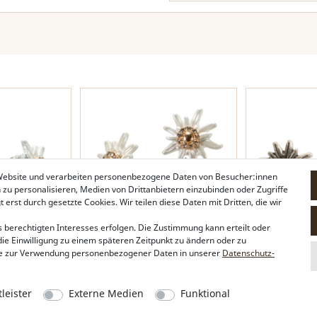
 Website und verarbeiten personenbezogene Daten von Besucher:innen
n zu personalisieren, Medien von Drittanbietern einzubinden oder Zugriffe
erst durch gesetzte Cookies. Wir teilen diese Daten mit Dritten, die wir
 berechtigten Interesses erfolgen. Die Zustimmung kann erteilt oder
die Einwilligung zu einem späteren Zeitpunkt zu ändern oder zu
-Edelweiß
Ohrstecker Strass-Edelweiß
Ohrstecker Str
e zur Verwendung personenbezogener Daten in unserer
Daten­schutz­
r)
Greta mini Perle (bicolor)
(klar-kristall)
19,95 €*
17,95 €*
leister
Externe Medien
Funktional