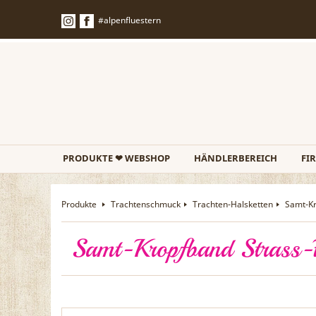
#alpenfluestern
PRODUKTE ❤ WEBSHOP
HÄNDLERBEREICH
FI
Produkte
Trachtenschmuck
Trachten-Halsketten
Samt-K
Samt-Kropfband Strass-