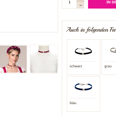
IN D
Auch in folgenden Far
schwarz
grau
blau