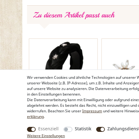
Zu diesem Artikel passt auch
Wir verwenden Cookies und ähnliche Technologien auf unserer
unserer Webseite (z.B. IP-Adresse), um z.B. Inhalte und Anzeige
auf unsere Website zu analysieren. Die Datenverarbeitung erfolgt 
in den Einstellungen benennen.
Die Datenverarbeitung kann mit Einwilligung oder aufgrund eines
abgelehnt werden. Es besteht das Recht, nicht einzuwilligen und 
Samt-Haarreif Flechtoptik &
Ohrstecker Strass
widerrufen. Beachten Sie unser
Impressum
und weitere Hinweis
Strass-Edelweiß (schwarz)
Greta mini (bicolo
erklärung
.
24,95 €*
19,95 €*
Essenziell
Statistik
Zahlungsdienst
Weitere Einstellungen