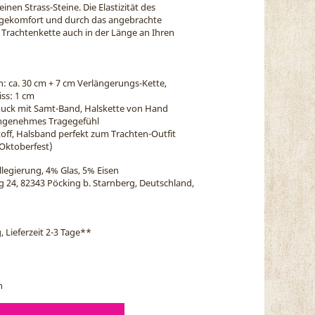
inen Strass-Steine. Die Elastizität des
agekomfort und durch das angebrachte
Trachtenkette auch in der Länge an Ihren
h: ca. 30 cm + 7 cm Verlängerungs-Kette,
ss: 1 cm
uck mit Samt-Band, Halskette von Hand
 angenehmes Tragegefühl
toff, Halsband perfekt zum Trachten-Outfit
 Oktoberfest)
legierung, 4% Glas, 5% Eisen
eg 24, 82343 Pöcking b. Starnberg, Deutschland,
, Lieferzeit 2-3 Tage
**
n