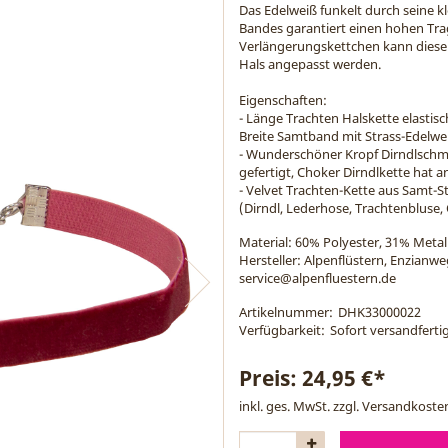
Das Edelweiß funkelt durch seine kle
Bandes garantiert einen hohen Tr
Verlängerungskettchen kann diese 
Hals angepasst werden.
Eigenschaften:
- Länge Trachten Halskette elastisc
Breite Samtband mit Strass-Edelwei
- Wunderschöner Kropf Dirndlschm
gefertigt, Choker Dirndlkette hat
- Velvet Trachten-Kette aus Samt-S
(Dirndl, Lederhose, Trachtenbluse,
Material:
60% Polyester, 31% Metall
Hersteller: Alpenflüstern, Enzianw
service@alpenfluestern.de
Artikelnummer:
DHK33000022
Verfügbarkeit:
Sofort versandfertig
Preis:
24,95 €*
inkl. ges. MwSt. zzgl.
Versandkoste