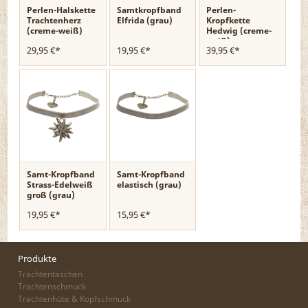
Perlen-Halskette
Samtkropfband
Perlen-
Trachtenherz
Elfrida (grau)
Kropfkette
(creme-weiß)
Hedwig (creme-
weiß)
29,95 €*
19,95 €*
39,95 €*
Samt-Kropfband
Samt-Kropfband
Strass-Edelweiß
elastisch (grau)
groß (grau)
19,95 €*
15,95 €*
Produkte
Trachtentaschen
Trachtenschmuck
Trachtenhüte & Kopfschmuck