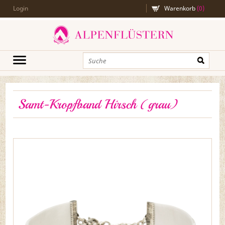
Login
Warenkorb
(
0
)
Samt-Kropfband Hirsch (grau)