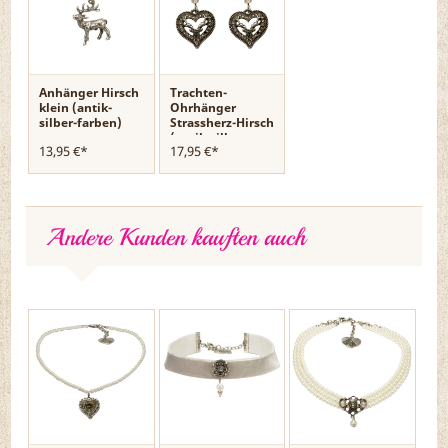
Anhänger Hirsch
Trachten-
klein (antik-
Ohrhänger
silber-farben)
Strassherz-Hirsch
(antik-silber-
13,95 €*
17,95 €*
farben)
Andere Kunden kauften auch