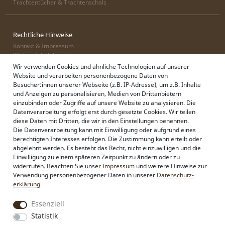
Trachtentücher & Trachtenschals
Rechtliche Hinweise
Kontakt & Impressum
Widerrufsbelehrung
Zahlung & Lieferung
Wir verwenden Cookies und ähnliche Technologien auf unserer
Datenschutz
Website und verarbeiten personenbezogene Daten von
AGB
Besucher:innen unserer Webseite (z.B. IP-Adresse), um z.B. Inhalte
und Anzeigen zu personalisieren, Medien von Drittanbietern
einzubinden oder Zugriffe auf unsere Website zu analysieren. Die
Datenverarbeitung erfolgt erst durch gesetzte Cookies. Wir teilen
Alpenflüstern
diese Daten mit Dritten, die wir in den Einstellungen benennen.
Philosophie
Die Datenverarbeitung kann mit Einwilligung oder aufgrund eines
Händlerbereich
berechtigten Interesses erfolgen. Die Zustimmung kann erteilt oder
Firmenkunden
abgelehnt werden. Es besteht das Recht, nicht einzuwilligen und die
Sonderanfertigungen
Einwilligung zu einem späteren Zeitpunkt zu ändern oder zu
Pressebereich
widerrufen. Beachten Sie unser
Impressum
und weitere Hinweise zur
Kontakt & Impressum
Verwendung personenbezogener Daten in unserer
Daten­schutz­
erklärung
.
Essenziell
Social Media
Instagram
Statistik
Facebook