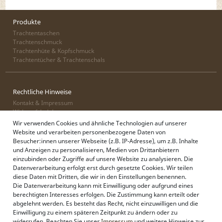
Produkte
Trachtentaschen
Trachtenschmuck
Trachtenhüte & Kopfschmuck
Trachtentücher & Trachtenschals
Rechtliche Hinweise
Kontakt & Impressum
Widerrufsbelehrung
Zahlung & Lieferung
Wir verwenden Cookies und ähnliche Technologien auf unserer
Datenschutz
Website und verarbeiten personenbezogene Daten von
AGB
Besucher:innen unserer Webseite (z.B. IP-Adresse), um z.B. Inhalte
und Anzeigen zu personalisieren, Medien von Drittanbietern
einzubinden oder Zugriffe auf unsere Website zu analysieren. Die
Datenverarbeitung erfolgt erst durch gesetzte Cookies. Wir teilen
Alpenflüstern
diese Daten mit Dritten, die wir in den Einstellungen benennen.
Philosophie
Die Datenverarbeitung kann mit Einwilligung oder aufgrund eines
Händlerbereich
berechtigten Interesses erfolgen. Die Zustimmung kann erteilt oder
Firmenkunden
abgelehnt werden. Es besteht das Recht, nicht einzuwilligen und die
Sonderanfertigungen
Einwilligung zu einem späteren Zeitpunkt zu ändern oder zu
Pressebereich
widerrufen. Beachten Sie unser
Impressum
und weitere Hinweise zur