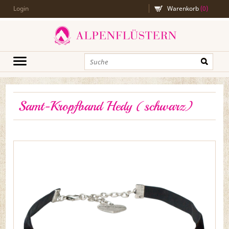
Login
Warenkorb
(
0
)
Samt-Kropfband Hedy (schwarz)