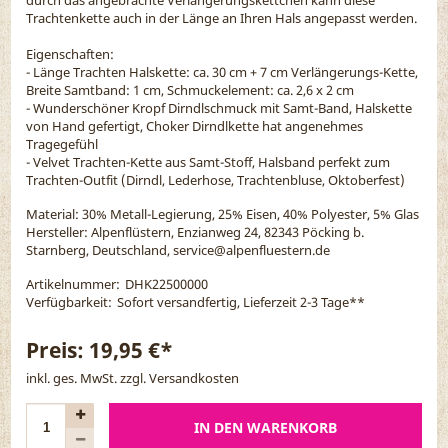
Trachtenkette auch in der Länge an Ihren Hals angepasst werden.
Eigenschaften:
- Länge Trachten Halskette: ca. 30 cm + 7 cm Verlängerungs-Kette,
Breite Samtband: 1 cm, Schmuckelement: ca. 2,6 x 2 cm
- Wunderschöner Kropf Dirndlschmuck mit Samt-Band, Halskette
von Hand gefertigt, Choker Dirndlkette hat angenehmes
Tragegefühl
- Velvet Trachten-Kette aus Samt-Stoff, Halsband perfekt zum
Trachten-Outfit (Dirndl, Lederhose, Trachtenbluse, Oktoberfest)
Material:
30% Metall-Legierung, 25% Eisen, 40% Polyester, 5% Glas
Hersteller: Alpenflüstern, Enzianweg 24, 82343 Pöcking b.
Starnberg, Deutschland, service@alpenfluestern.de
Artikelnummer:
DHK22500000
Verfügbarkeit:
Sofort versandfertig, Lieferzeit 2-3 Tage
**
Preis:
19,95 €*
inkl. ges. MwSt. zzgl.
Versandkosten
IN DEN WARENKORB