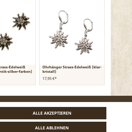
trass-Edelweiß
Ohrhänger Strass-Edelweiß (klar-
ntik-silber-farben)
kristall)
17,95 €*
VERTRAG WIDERRUFEN
ALLE AKZEPTIEREN
ALLE ABLEHNEN