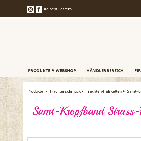
#alpenfluestern
PRODUKTE ❤ WEBSHOP
HÄNDLERBEREICH
FI
Produkte
Trachtenschmuck
Trachten-Halsketten
Samt-K
Samt-Kropfband Strass-