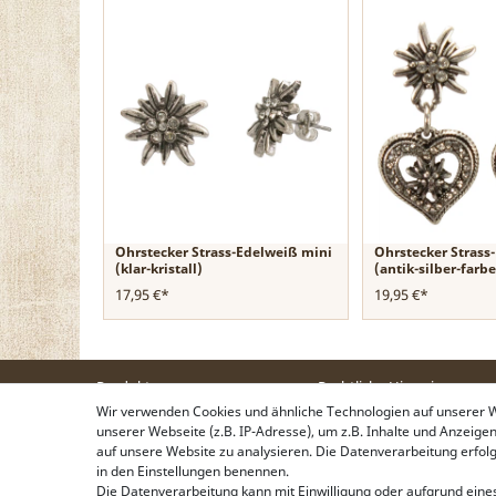
Ohrstecker Strass-Edelweiß mini
Ohrstecker Strass
(klar-kristall)
(antik-silber-farb
17,95 €*
19,95 €*
Produkte
Rechtliche Hinweise
Trachtentaschen
Kontakt & Impressum
Wir verwenden Cookies und ähnliche Technologien auf unserer
Trachtenschmuck
Widerrufsbelehrung
unserer Webseite (z.B. IP-Adresse), um z.B. Inhalte und Anzeige
Trachtenhüte & Kopfschmuck
Zahlung & Lieferung
auf unsere Website zu analysieren. Die Datenverarbeitung erfolgt 
Trachtentücher &
Datenschutz
in den Einstellungen benennen.
Trachtenschals
AGB
Die Datenverarbeitung kann mit Einwilligung oder aufgrund eines