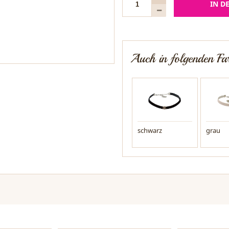
IN D
Auch in folgenden Far
schwarz
grau