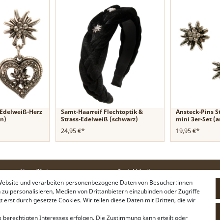
-Edelweiß-Herz
Samt-Haarreif Flechtoptik &
Ansteck-Pins S
en)
Strass-Edelweiß (schwarz)
mini 3er-Set (a
24,95 €*
19,95 €*
Alpenflüstern
Social Media
Philosophie
Instagram
 Website und verarbeiten personenbezogene Daten von Besucher:innen
Händlerbereich
Facebook
n zu personalisieren, Medien von Drittanbietern einzubinden oder Zugriffe
Firmenkunden
erst durch gesetzte Cookies. Wir teilen diese Daten mit Dritten, die wir
Sonderanfertigungen
Pressebereich
 berechtigten Interesses erfolgen. Die Zustimmung kann erteilt oder