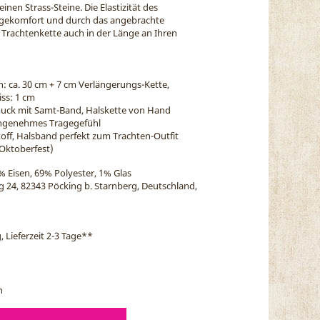
inen Strass-Steine. Die Elastizität des
agekomfort und durch das angebrachte
Trachtenkette auch in der Länge an Ihren
h: ca. 30 cm + 7 cm Verlängerungs-Kette,
ss: 1 cm
uck mit Samt-Band, Halskette von Hand
 angenehmes Tragegefühl
toff, Halsband perfekt zum Trachten-Outfit
 Oktoberfest)
% Eisen, 69% Polyester, 1% Glas
eg 24, 82343 Pöcking b. Starnberg, Deutschland,
, Lieferzeit 2-3 Tage
**
n