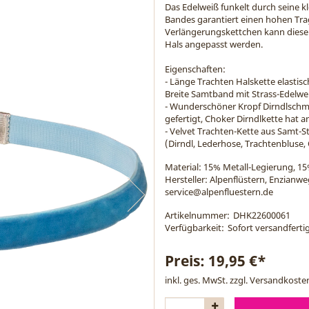
Das Edelweiß funkelt durch seine kle
Bandes garantiert einen hohen Tr
Verlängerungskettchen kann diese 
Hals angepasst werden.
Eigenschaften:
- Länge Trachten Halskette elastisc
Breite Samtband mit Strass-Edelwei
- Wunderschöner Kropf Dirndlschm
gefertigt, Choker Dirndlkette hat
- Velvet Trachten-Kette aus Samt-S
(Dirndl, Lederhose, Trachtenbluse,
Material:
15% Metall-Legierung, 15
Hersteller: Alpenflüstern, Enzianw
service@alpenfluestern.de
Artikelnummer:
DHK22600061
Verfügbarkeit:
Sofort versandfertig
Preis:
19,95 €*
inkl. ges. MwSt. zzgl.
Versandkoste