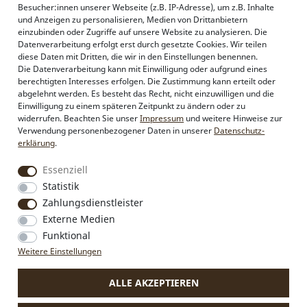
AGB
Besucher:innen unserer Webseite (z.B. IP-Adresse), um z.B. Inhalte
und Anzeigen zu personalisieren, Medien von Drittanbietern
einzubinden oder Zugriffe auf unsere Website zu analysieren. Die
Datenverarbeitung erfolgt erst durch gesetzte Cookies. Wir teilen
Alpenflüstern
diese Daten mit Dritten, die wir in den Einstellungen benennen.
Philosophie
Die Datenverarbeitung kann mit Einwilligung oder aufgrund eines
Händlerbereich
berechtigten Interesses erfolgen. Die Zustimmung kann erteilt oder
Firmenkunden
abgelehnt werden. Es besteht das Recht, nicht einzuwilligen und die
Sonderanfertigungen
Einwilligung zu einem späteren Zeitpunkt zu ändern oder zu
Pressebereich
widerrufen. Beachten Sie unser
Impressum
und weitere Hinweise zur
Kontakt & Impressum
Verwendung personenbezogener Daten in unserer
Daten­schutz­
erklärung
.
Social Media
Essenziell
Instagram
Statistik
Facebook
Zahlungsdienstleister
Externe Medien
Funktional
VERTRAG WIDERRUFEN
Weitere Einstellungen
ALLE AKZEPTIEREN
* Alle Preise inkl. MwSt., zzgl.
Versandkosten
.
Die durchgestrichenen Preise entsprechen dem bisherigen Preis