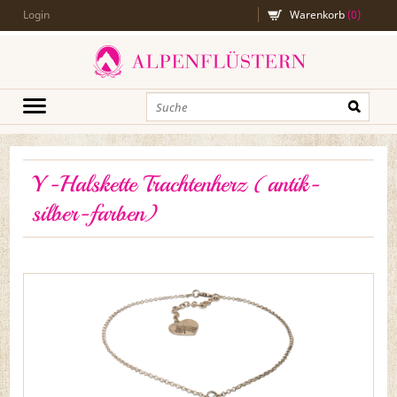
Login
Warenkorb
(
0
)
Y-Halskette Trachtenherz (antik-
silber-farben)