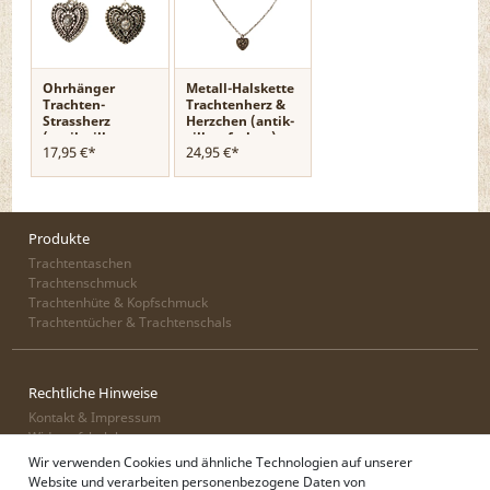
Ohrhänger
Metall-Halskette
Trachten-
Trachtenherz &
Strassherz
Herzchen (antik-
(antik-silber-
silber-farben)
17,95 €*
24,95 €*
farben)
Produkte
Trachtentaschen
Trachtenschmuck
Trachtenhüte & Kopfschmuck
Trachtentücher & Trachtenschals
Rechtliche Hinweise
Kontakt & Impressum
Widerrufsbelehrung
Zahlung & Lieferung
Wir verwenden Cookies und ähnliche Technologien auf unserer
Datenschutz
Website und verarbeiten personenbezogene Daten von