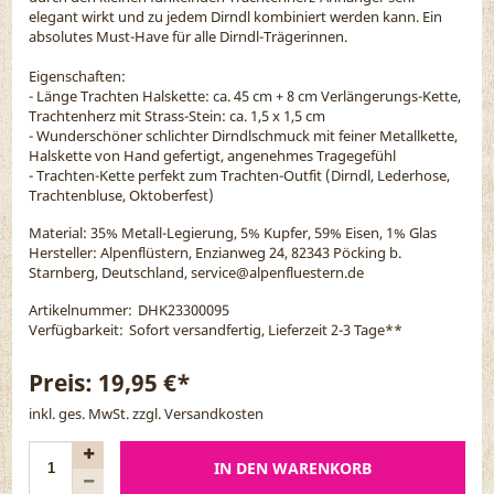
elegant wirkt und zu jedem Dirndl kombiniert werden kann. Ein
absolutes Must-Have für alle Dirndl-Trägerinnen.
Eigenschaften:
- Länge Trachten Halskette: ca. 45 cm + 8 cm Verlängerungs-Kette,
Trachtenherz mit Strass-Stein: ca. 1,5 x 1,5 cm
- Wunderschöner schlichter Dirndlschmuck mit feiner Metallkette,
Halskette von Hand gefertigt, angenehmes Tragegefühl
- Trachten-Kette perfekt zum Trachten-Outfit (Dirndl, Lederhose,
Trachtenbluse, Oktoberfest)
Material:
35% Metall-Legierung, 5% Kupfer, 59% Eisen, 1% Glas
Hersteller: Alpenflüstern, Enzianweg 24, 82343 Pöcking b.
Starnberg, Deutschland, service@alpenfluestern.de
Artikelnummer:
DHK23300095
Verfügbarkeit:
Sofort versandfertig, Lieferzeit 2-3 Tage
**
Preis:
19,95 €*
inkl. ges. MwSt. zzgl.
Versandkosten
IN DEN WARENKORB