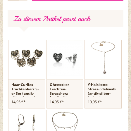
Zu diesem Artikel passt auch
Haar-Curlies
Ohrstecker
Y-Halskette
Trachtenherz 5-
Trachten-
Strass-Edelweiß
er Set (antik-
Strassherz
(antik-silber-
silber-farben)
(antik-silber-
farben)
14,95 €*
14,95 €*
19,95 €*
farben)