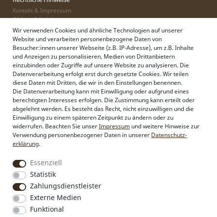
Kontakt & Impressum
Widerrufsbelehrung
Zahlung & Lieferung
Wir verwenden Cookies und ähnliche Technologien auf unserer
Datenschutz
Website und verarbeiten personenbezogene Daten von
AGB
Besucher:innen unserer Webseite (z.B. IP-Adresse), um z.B. Inhalte
und Anzeigen zu personalisieren, Medien von Drittanbietern
einzubinden oder Zugriffe auf unsere Website zu analysieren. Die
Datenverarbeitung erfolgt erst durch gesetzte Cookies. Wir teilen
Alpenflüstern
diese Daten mit Dritten, die wir in den Einstellungen benennen.
Philosophie
Die Datenverarbeitung kann mit Einwilligung oder aufgrund eines
Händlerbereich
berechtigten Interesses erfolgen. Die Zustimmung kann erteilt oder
Firmenkunden
abgelehnt werden. Es besteht das Recht, nicht einzuwilligen und die
Sonderanfertigungen
Einwilligung zu einem späteren Zeitpunkt zu ändern oder zu
Pressebereich
widerrufen. Beachten Sie unser
Impressum
und weitere Hinweise zur
Kontakt & Impressum
Verwendung personenbezogener Daten in unserer
Daten­schutz­
erklärung
.
Social Media
Essenziell
Instagram
Statistik
Facebook
Zahlungsdienstleister
Externe Medien
Funktional