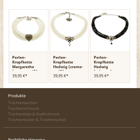
Perlen-
Perlen-
Perlen-
Kropfkette
Kropfkette
Kropfkette
Margarethe
Hedwig (creme-
Hedwig
(creme-weiß)
weiß)
(schwarz)
39,95 €*
39,95 €*
39,95 €*
Produkte
Trachtentaschen
Trachtenschmuck
Trachtenhüte & Kopfschmuck
Trachtentücher & Trachtenschals
Rechtliche Hinweise