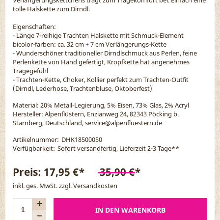
tolle Halskette zum Dirndl.
Eigenschaften:
- Länge 7-reihige Trachten Halskette mit Schmuck-Element
bicolor-farben: ca. 32 cm + 7 cm Verlängerungs-Kette
- Wunderschöner traditioneller Dirndlschmuck aus Perlen, feine
Perlenkette von Hand gefertigt, Kropfkette hat angenehmes
Tragegefühl
- Trachten-Kette, Choker, Kollier perfekt zum Trachten-Outfit
(Dirndl, Lederhose, Trachtenbluse, Oktoberfest)
Material:
20% Metall-Legierung, 5% Eisen, 73% Glas, 2% Acryl
Hersteller: Alpenflüstern, Enzianweg 24, 82343 Pöcking b.
Starnberg, Deutschland, service@alpenfluestern.de
Artikelnummer:
DHK18500050
Verfügbarkeit:
Sofort versandfertig, Lieferzeit 2-3 Tage
**
Preis:
17,95 €*
35,90 €*
inkl. ges. MwSt. zzgl.
Versandkosten
IN DEN WARENKORB