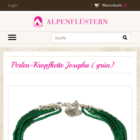
Login
Warenkorb
(
0
)
Perlen-Kropfkette Josepha (grün)