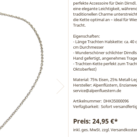
perfekte Accessoire für Dein Dirndl
eine elegante Leichtigkeit, währen
traditionellen Charme unterstreich
die Kette optimal an – ideal für Wies
Tracht.
Eigenschaften:
- Länge Trachten Halskette: ca. 40 
cm Durchmesser
- Wunderschöner schlichter Dirndls
Hand gefertigt, angenehmes Trage
- Trachten-Kette perfekt zum Trach
Oktoberfest)
Material:
75% Eisen, 25% Metall-Le
Hersteller: Alpenflüstern, Enzianw
service@alpenfluestern.de
Artikelnummer:
DHK35000096
Verfügbarkeit:
Sofort versandfertig
Preis:
24,95 €*
inkl. ges. MwSt. zzgl.
Versandkoste