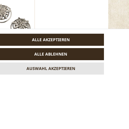
ALLE AKZEPTIEREN
ALLE ABLEHNEN
trass-Edelweiß 5-er
AUSWAHL AKZEPTIEREN
er-farben)
VERTRAG WIDERRUFEN