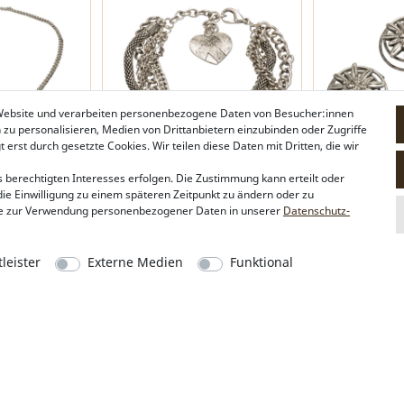
 Website und verarbeiten personenbezogene Daten von Besucher:innen
n zu personalisieren, Medien von Drittanbietern einzubinden oder Zugriffe
erst durch gesetzte Cookies. Wir teilen diese Daten mit Dritten, die wir
 berechtigten Interesses erfolgen. Die Zustimmung kann erteilt oder
die Einwilligung zu einem späteren Zeitpunkt zu ändern oder zu
delweiß (antik-
Armkette Trachten-Anhänger
Haar-Curlies S
e zur Verwendung personenbezogener Daten in unserer
Daten­schutz­
(antik-silber-farben)
Set (antik-silb
29,95 €*
14,95 €*
leister
Externe Medien
Funktional
Alpenflüstern
Social Media
Philosophie
Instagram
Händlerbereich
Facebook
Firmenkunden
Sonderanfertigungen
Pressebereich