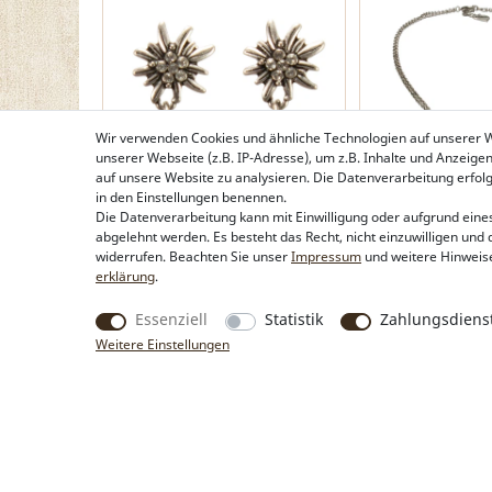
Wir verwenden Cookies und ähnliche Technologien auf unserer
unserer Webseite (z.B. IP-Adresse), um z.B. Inhalte und Anzeige
auf unsere Website zu analysieren. Die Datenverarbeitung erfolgt 
in den Einstellungen benennen.
Die Datenverarbeitung kann mit Einwilligung oder aufgrund eines
abgelehnt werden. Es besteht das Recht, nicht einzuwilligen und 
Ohrstecker Strass-Edelweiß-Herz
Halskette Strass-E
widerrufen. Beachten Sie unser
Impressum
und weitere Hinweis
(antik-silber-farben)
silber-farben)
erklärung
.
19,95 €*
19,95 €*
Essenziell
Statistik
Zahlungsdienst
Weitere Einstellungen
Produkte
Rechtliche Hinweise
Trachtentaschen
Kontakt & Impressum
Trachtenschmuck
Widerrufsbelehrung
Trachtenhüte & Kopfschmuck
Zahlung & Lieferung
Trachtentücher &
Datenschutz
Trachtenschals
AGB