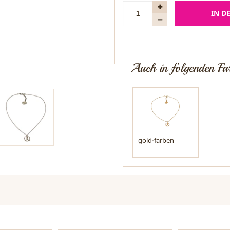
IN D
Auch in folgenden Far
gold-farben