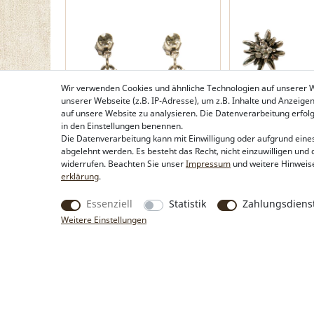
Wir verwenden Cookies und ähnliche Technologien auf unserer
unserer Webseite (z.B. IP-Adresse), um z.B. Inhalte und Anzeige
auf unsere Website zu analysieren. Die Datenverarbeitung erfolgt 
in den Einstellungen benennen.
Die Datenverarbeitung kann mit Einwilligung oder aufgrund eines
abgelehnt werden. Es besteht das Recht, nicht einzuwilligen und 
Ohrstecker Strass-Edelweiß mini
Ansteck-Pins Stra
widerrufen. Beachten Sie unser
Impressum
und weitere Hinweis
hängend (klar)
mini 3er-Set (anti
erklärung
.
17,95 €*
19,95 €*
Essenziell
Statistik
Zahlungsdienst
Weitere Einstellungen
Produkte
Rechtliche Hinweise
Trachtentaschen
Kontakt & Impressum
Trachtenschmuck
Widerrufsbelehrung
Trachtenhüte & Kopfschmuck
Zahlung & Lieferung
Trachtentücher &
Datenschutz
Trachtenschals
AGB