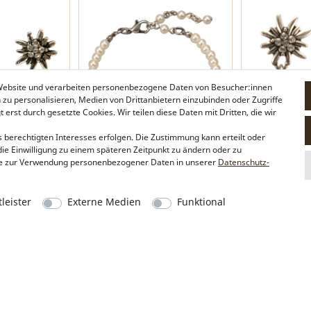
 Website und verarbeiten personenbezogene Daten von Besucher:innen
n zu personalisieren, Medien von Drittanbietern einzubinden oder Zugriffe
erst durch gesetzte Cookies. Wir teilen diese Daten mit Dritten, die wir
 berechtigten Interesses erfolgen. Die Zustimmung kann erteilt oder
die Einwilligung zu einem späteren Zeitpunkt zu ändern oder zu
ss-Edelweiß
Perlen-Armkette Strass-Edelweiß
Ohrstecker Str
e zur Verwendung personenbezogener Daten in unserer
Daten­schutz­
k-silber-farben)
(creme-weiß)
(antik-silber-f
19,95 €*
19,95 €*
leister
Externe Medien
Funktional
Alpenflüstern
Social Media
Philosophie
Instagram
Händlerbereich
Facebook
Firmenkunden
Sonderanfertigungen
Pressebereich