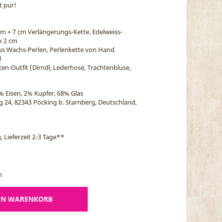
t pur!
 cm + 7 cm Verlängerungs-Kette, Edelweiss-
x 2 cm
s Wachs-Perlen, Perlenkette von Hand
l
ten-Outfit (Dirndl, Lederhose, Trachtenbluse,
% Eisen, 2% Kupfer, 68% Glas
eg 24, 82343 Pöcking b. Starnberg, Deutschland,
, Lieferzeit 2-3 Tage
**
n
EN WARENKORB