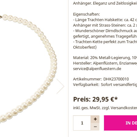
Anhänger. Eleganz und Zeitlosigkei
Eigenschaften:
- Länge Trachten Halskette: ca. 42
Anhänger mit Strass-Steinen: ca. 2 
- Wunderschöner Dirndlschmuck au
gefertigt, angenehmes Tragegefüh
- Trachten-Kette perfekt zum Trach
Oktoberfest)
Material:
20% Metall-Legierung, 10
Hersteller: Alpenflüstern, Enzianw
service@alpenfluestern.de
Artikelnummer:
DHK23700010
Verfügbarkeit:
Sofort versandfertig
Preis:
29,95 €*
inkl. ges. MwSt. zzgl.
Versandkoste
IN D