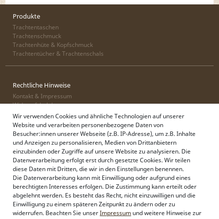
Produkte
Trachtentaschen
Trachtenschmuck
Trachtenhüte & Kopfschmuck
Trachtentücher & Trachtenschals
Rechtliche Hinweise
Kontakt & Impressum
Widerrufsbelehrung
Zahlung & Lieferung
Wir verwenden Cookies und ähnliche Technologien auf unserer
Datenschutz
Website und verarbeiten personenbezogene Daten von
AGB
Besucher:innen unserer Webseite (z.B. IP-Adresse), um z.B. Inhalte
und Anzeigen zu personalisieren, Medien von Drittanbietern
einzubinden oder Zugriffe auf unsere Website zu analysieren. Die
Datenverarbeitung erfolgt erst durch gesetzte Cookies. Wir teilen
Alpenflüstern
diese Daten mit Dritten, die wir in den Einstellungen benennen.
Philosophie
Die Datenverarbeitung kann mit Einwilligung oder aufgrund eines
Händlerbereich
berechtigten Interesses erfolgen. Die Zustimmung kann erteilt oder
Firmenkunden
abgelehnt werden. Es besteht das Recht, nicht einzuwilligen und die
Sonderanfertigungen
Einwilligung zu einem späteren Zeitpunkt zu ändern oder zu
Pressebereich
widerrufen. Beachten Sie unser
Impressum
und weitere Hinweise zur
Kontakt & Impressum