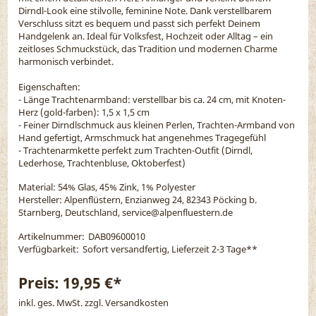
Dirndl-Look eine stilvolle, feminine Note. Dank verstellbarem
Verschluss sitzt es bequem und passt sich perfekt Deinem
Handgelenk an. Ideal für Volksfest, Hochzeit oder Alltag – ein
zeitloses Schmuckstück, das Tradition und modernen Charme
harmonisch verbindet.
Eigenschaften:
- Länge Trachtenarmband: verstellbar bis ca. 24 cm, mit Knoten-
Herz (gold-farben): 1,5 x 1,5 cm
- Feiner Dirndlschmuck aus kleinen Perlen, Trachten-Armband von
Hand gefertigt, Armschmuck hat angenehmes Tragegefühl
- Trachtenarmkette perfekt zum Trachten-Outfit (Dirndl,
Lederhose, Trachtenbluse, Oktoberfest)
Material:
54% Glas, 45% Zink, 1% Polyester
Hersteller: Alpenflüstern, Enzianweg 24, 82343 Pöcking b.
Starnberg, Deutschland, service@alpenfluestern.de
Artikelnummer:
DAB09600010
Verfügbarkeit:
Sofort versandfertig, Lieferzeit 2-3 Tage
**
Preis:
19,95 €*
inkl. ges. MwSt. zzgl.
Versandkosten