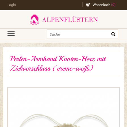
Login
Warenkorb
(
0
)
Perlen-Armband Knoten-Herz mit
Ziehverschluss (creme-weiß)