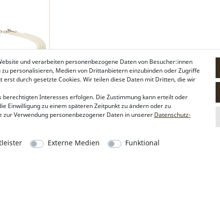
 Website und verarbeiten personenbezogene Daten von Besucher:innen
n zu personalisieren, Medien von Drittanbietern einzubinden oder Zugriffe
erst durch gesetzte Cookies. Wir teilen diese Daten mit Dritten, die wir
 berechtigten Interesses erfolgen. Die Zustimmung kann erteilt oder
die Einwilligung zu einem späteren Zeitpunkt zu ändern oder zu
 Edda (creme-
e zur Verwendung personenbezogener Daten in unserer
Daten­schutz­
)
leister
Externe Medien
Funktional
Alpenflüstern
Social Media
Philosophie
Instagram
Händlerbereich
Facebook
Firmenkunden
Sonderanfertigungen
Pressebereich