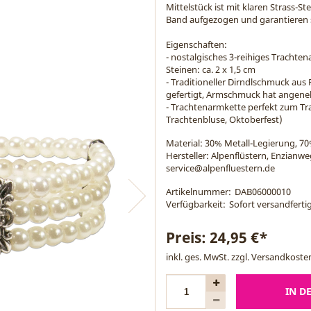
Mittelstück ist mit klaren Strass-St
Band aufgezogen und garantieren 
Eigenschaften:
- nostalgisches 3-reihiges Tracht
Steinen: ca. 2 x 1,5 cm
- Traditioneller Dirndlschmuck au
gefertigt, Armschmuck hat angen
- Trachtenarmkette perfekt zum Tra
Trachtenbluse, Oktoberfest)
Material:
30% Metall-Legierung, 70
Hersteller: Alpenflüstern, Enzianw
service@alpenfluestern.de
Artikelnummer:
DAB06000010
Verfügbarkeit:
Sofort versandfertig
Preis:
24,95 €*
inkl. ges. MwSt. zzgl.
Versandkoste
IN D