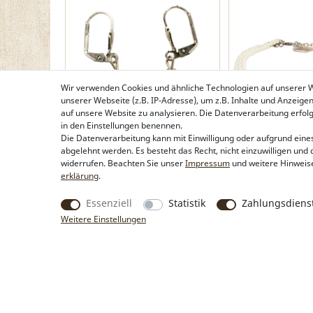
Wir verwenden Cookies und ähnliche Technologien auf unserer
unserer Webseite (z.B. IP-Adresse), um z.B. Inhalte und Anzeige
auf unsere Website zu analysieren. Die Datenverarbeitung erfolgt 
in den Einstellungen benennen.
Die Datenverarbeitung kann mit Einwilligung oder aufgrund eines
abgelehnt werden. Es besteht das Recht, nicht einzuwilligen und 
Trachten-Ohrhänger Ornament
Perlen-Kropfkette
widerrufen. Beachten Sie unser
Impressum
und weitere Hinweis
rund (klar)
weiß, klare Steine
erklärung
.
17,95 €*
39,95 €*
Essenziell
Statistik
Zahlungsdienst
Weitere Einstellungen
Produkte
Rechtliche Hinweise
Trachtentaschen
Kontakt & Impressum
Trachtenschmuck
Widerrufsbelehrung
Trachtenhüte & Kopfschmuck
Zahlung & Lieferung
Trachtentücher &
Datenschutz
Trachtenschals
AGB