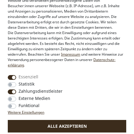
Website und verarbeiten personenbezogene Daten von
AGB
Besucher:innen unserer Webseite (z.B. IP-Adresse), um z.B. Inhalte
und Anzeigen zu personalisieren, Medien von Drittanbietern
einzubinden oder Zugriffe auf unsere Website zu analysieren. Die
Datenverarbeitung erfolgt erst durch gesetzte Cookies. Wir teilen
Alpenflüstern
diese Daten mit Dritten, die wir in den Einstellungen benennen.
Philosophie
Die Datenverarbeitung kann mit Einwilligung oder aufgrund eines
Händlerbereich
berechtigten Interesses erfolgen. Die Zustimmung kann erteilt oder
Firmenkunden
abgelehnt werden. Es besteht das Recht, nicht einzuwilligen und die
Sonderanfertigungen
Einwilligung zu einem späteren Zeitpunkt zu ändern oder zu
Pressebereich
widerrufen. Beachten Sie unser
Impressum
und weitere Hinweise zur
Kontakt & Impressum
Verwendung personenbezogener Daten in unserer
Daten­schutz­
erklärung
.
Essenziell
Social Media
Instagram
Statistik
Facebook
Zahlungsdienstleister
Externe Medien
Funktional
Weitere Einstellungen
VERTRAG WIDERRUFEN
ALLE AKZEPTIEREN
* Alle Preise inkl. MwSt., zzgl.
Versandkosten
.