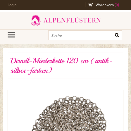
Login
Warenkorb
(
0
)
Dirndl-Miederkette 120 cm (antik-
silber-farben)