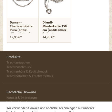
Damen-
Dirndl-
Charivari-Kette
Miederkette 150
Puro (antik-
cm (antik-silber-
silber-farben)
farben)
12,95 €*
14,95 €*
Produkte
Trachtentaschen
Trachtenschmuck
Trachtenhüte & Kopfschmuck
Trachtentücher & Trachtenschals
Rechtliche Hinweise
Kontakt & Impressum
Widerrufsbelehrung
Zahlung & Lieferung
Wir verwenden Cookies und ähnliche Technologien auf unserer
Datenschutz