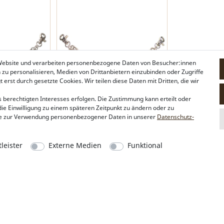
 Website und verarbeiten personenbezogene Daten von Besucher:innen
n zu personalisieren, Medien von Drittanbietern einzubinden oder Zugriffe
erst durch gesetzte Cookies. Wir teilen diese Daten mit Dritten, die wir
 berechtigten Interesses erfolgen. Die Zustimmung kann erteilt oder
die Einwilligung zu einem späteren Zeitpunkt zu ändern oder zu
ette (antik-
Herren Charivari-Kette massiv
e zur Verwendung personenbezogener Daten in unserer
Daten­schutz­
(antik-silber-farben)
19,95 €*
leister
Externe Medien
Funktional
Alpenflüstern
Social Media
Philosophie
Instagram
Händlerbereich
Facebook
Firmenkunden
Sonderanfertigungen
Pressebereich