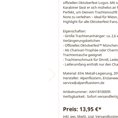
offiziellen Oktoberfest-Logos. Mit 
Karabiner lässt er sich mühelos an 
Perfekt, um Deinem Trachtenoutfit 
Note zu verleihen – ideal für Wiesn,
Highlight für alle Oktoberfest-Fans.
Eigenschaften:
- Größe Trachtenanhänger: ca. 2,6 
Verlängerungskettchen
- Offizielles Oktoberfest™ Münche
- Als Charivari-Trophäe oder Char
Trachtentasche geeignet
- Trachtenschmuck für Dirndl, Led
- Lieferumfang enthält nur den Ch
Material:
65% Metall-Legierung, 20
Hersteller: Alpenflüstern, Enzianw
service@alpenfluestern.de
Artikelnummer:
AAH18100095
Verfügbarkeit:
Sofort versandfertig
Preis:
13,95 €*
inkl. ges. MwSt. zzgl.
Versandkoste