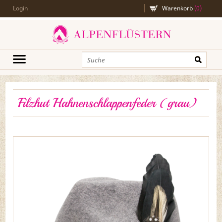
Login
Warenkorb
(
0
)
Filzhut Hahnenschlappenfeder (grau)