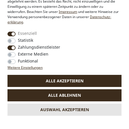
abgelehnt werden. Es besteht das Recht, nicht einzuwilligen und die
Sonderanfertigungen
Einwilligung zu einem späteren Zeitpunkt zu ändern oder zu
Pressebereich
widerrufen. Beachten Sie unser
Impressum
und weitere Hinweise zur
Kontakt & Impressum
Verwendung personenbezogener Daten in unserer
Daten­schutz­
erklärung
.
Social Media
Essenziell
Instagram
Statistik
Facebook
Zahlungsdienstleister
Externe Medien
Funktional
VERTRAG WIDERRUFEN
Weitere Einstellungen
ALLE AKZEPTIEREN
* Alle Preise inkl. MwSt., zzgl.
Versandkosten
.
Die durchgestrichenen Preise entsprechen dem bisherigen Preis
ALLE ABLEHNEN
bei Alpenflüstern.
** Gilt für Lieferungen nach Deutschland. Lieferzeiten für andere
Länder und Informationen zur Berechnung des Liefertermins
AUSWAHL AKZEPTIEREN
siehe
hier.