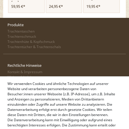
(rot)
59,95 €*
24,95 €*
19,95 €*
Produkte
Trachtentaschen
Trachtenschmuck
Trachtenhüte & Kopfschmuck
Trachtentücher & Trachtenschals
Rechtliche Hinweise
Kontakt & Impressum
Widerrufsbelehrung
Zahlung & Lieferung
Wir verwenden Cookies und ähnliche Technologien auf unserer
Datenschutz
Website und verarbeiten personenbezogene Daten von
AGB
Besucher:innen unserer Webseite (z.B. IP-Adresse), um z.B. Inhalte
und Anzeigen zu personalisieren, Medien von Drittanbietern
einzubinden oder Zugriffe auf unsere Website zu analysieren. Die
Datenverarbeitung erfolgt erst durch gesetzte Cookies. Wir teilen
Alpenflüstern
diese Daten mit Dritten, die wir in den Einstellungen benennen.
Philosophie
Die Datenverarbeitung kann mit Einwilligung oder aufgrund eines
Händlerbereich
berechtigten Interesses erfolgen. Die Zustimmung kann erteilt oder
Firmenkunden