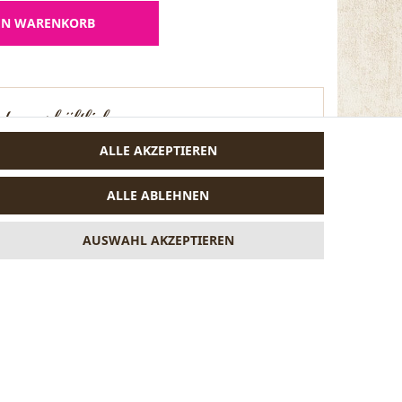
EN WARENKORB
ben erhältlich
ALLE AKZEPTIEREN
ALLE ABLEHNEN
AUSWAHL AKZEPTIEREN
grün
VERTRAG WIDERRUFEN