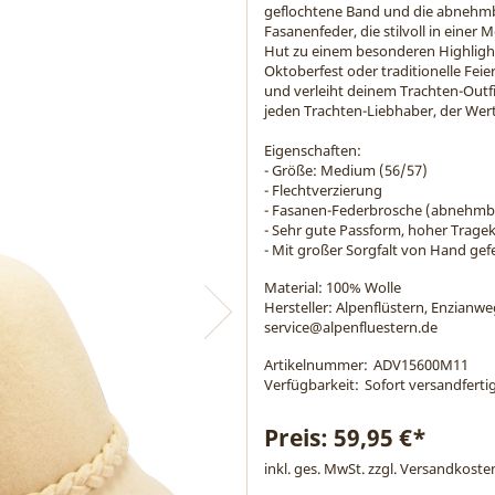
geflochtene Band und die abnehmb
Fasanenfeder, die stilvoll in einer 
Hut zu einem besonderen Highlight. 
Oktoberfest oder traditionelle Fei
und verleiht deinem Trachten-Outfi
jeden Trachten-Liebhaber, der Wert 
Eigenschaften:
- Größe: Medium (56/57)
- Flechtverzierung
- Fasanen-Federbrosche (abnehmb
- Sehr gute Passform, hoher Trage
- Mit großer Sorgfalt von Hand gefe
Material:
100% Wolle
Hersteller: Alpenflüstern, Enzianw
service@alpenfluestern.de
Artikelnummer:
ADV15600M11
Verfügbarkeit:
Sofort versandfertig
Preis:
59,95 €*
inkl. ges. MwSt. zzgl.
Versandkoste