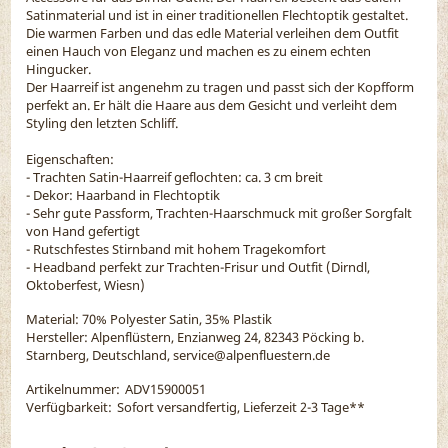
Satinmaterial und ist in einer traditionellen Flechtoptik gestaltet.
Die warmen Farben und das edle Material verleihen dem Outfit
einen Hauch von Eleganz und machen es zu einem echten
Hingucker.
Der Haarreif ist angenehm zu tragen und passt sich der Kopfform
perfekt an. Er hält die Haare aus dem Gesicht und verleiht dem
Styling den letzten Schliff.
Eigenschaften:
- Trachten Satin-Haarreif geflochten: ca. 3 cm breit
- Dekor: Haarband in Flechtoptik
- Sehr gute Passform, Trachten-Haarschmuck mit großer Sorgfalt
von Hand gefertigt
- Rutschfestes Stirnband mit hohem Tragekomfort
- Headband perfekt zur Trachten-Frisur und Outfit (Dirndl,
Oktoberfest, Wiesn)
Material:
70% Polyester Satin, 35% Plastik
Hersteller: Alpenflüstern, Enzianweg 24, 82343 Pöcking b.
Starnberg, Deutschland, service@alpenfluestern.de
Artikelnummer:
ADV15900051
Verfügbarkeit:
Sofort versandfertig, Lieferzeit 2-3 Tage
**