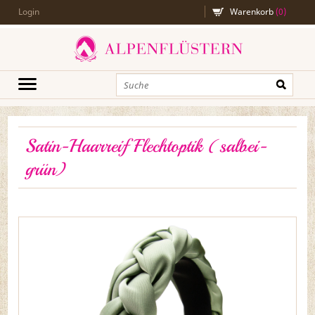
Login
Warenkorb
(
0
)
Satin-Haarreif Flechtoptik (salbei-
grün)