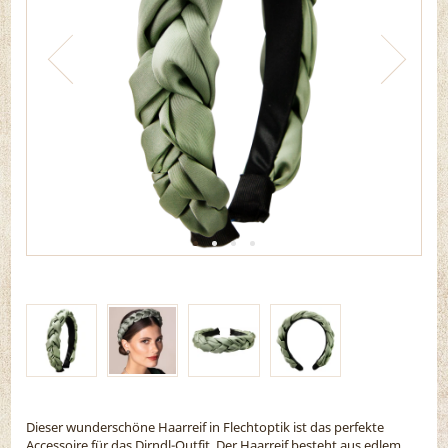
Dieser wunderschöne Haarreif in Flechtoptik ist das perfekte
Accessoire für das Dirndl-Outfit. Der Haarreif besteht aus edlem