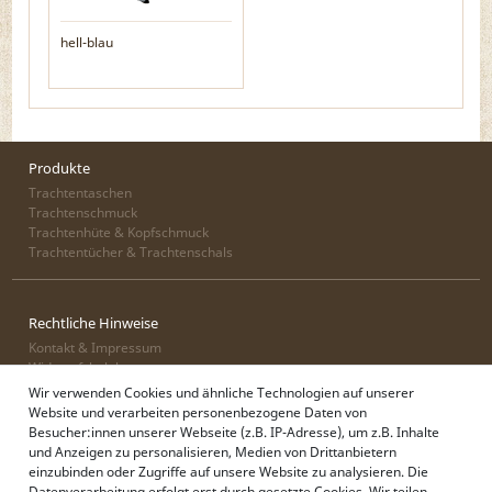
hell-blau
Produkte
Trachtentaschen
Trachtenschmuck
Trachtenhüte & Kopfschmuck
Trachtentücher & Trachtenschals
Rechtliche Hinweise
Kontakt & Impressum
Widerrufsbelehrung
Zahlung & Lieferung
Wir verwenden Cookies und ähnliche Technologien auf unserer
Datenschutz
Website und verarbeiten personenbezogene Daten von
AGB
Besucher:innen unserer Webseite (z.B. IP-Adresse), um z.B. Inhalte
und Anzeigen zu personalisieren, Medien von Drittanbietern
einzubinden oder Zugriffe auf unsere Website zu analysieren. Die
Datenverarbeitung erfolgt erst durch gesetzte Cookies. Wir teilen