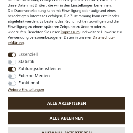
Alpenflüstern
diese Daten mit Dritten, die wir in den Einstellungen benennen.
Philosophie
Die Datenverarbeitung kann mit Einwilligung oder aufgrund eines
Händlerbereich
berechtigten Interesses erfolgen. Die Zustimmung kann erteilt oder
Firmenkunden
abgelehnt werden. Es besteht das Recht, nicht einzuwilligen und die
Sonderanfertigungen
Einwilligung zu einem späteren Zeitpunkt zu ändern oder zu
Pressebereich
widerrufen. Beachten Sie unser
Impressum
und weitere Hinweise zur
Kontakt & Impressum
Verwendung personenbezogener Daten in unserer
Daten­schutz­
erklärung
.
Social Media
Essenziell
Instagram
Statistik
Facebook
Zahlungsdienstleister
Externe Medien
Funktional
VERTRAG WIDERRUFEN
Weitere Einstellungen
ALLE AKZEPTIEREN
* Alle Preise inkl. MwSt., zzgl.
Versandkosten
.
Die durchgestrichenen Preise entsprechen dem bisherigen Preis
ALLE ABLEHNEN
bei Alpenflüstern.
** Gilt für Lieferungen nach Deutschland. Lieferzeiten für andere
Länder und Informationen zur Berechnung des Liefertermins
AUSWAHL AKZEPTIEREN