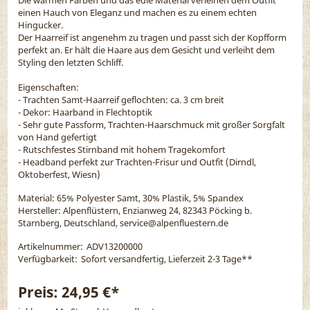
einen Hauch von Eleganz und machen es zu einem echten
Hingucker.
Der Haarreif ist angenehm zu tragen und passt sich der Kopfform
perfekt an. Er hält die Haare aus dem Gesicht und verleiht dem
Styling den letzten Schliff.
Eigenschaften:
- Trachten Samt-Haarreif geflochten: ca. 3 cm breit
- Dekor: Haarband in Flechtoptik
- Sehr gute Passform, Trachten-Haarschmuck mit großer Sorgfalt
von Hand gefertigt
- Rutschfestes Stirnband mit hohem Tragekomfort
- Headband perfekt zur Trachten-Frisur und Outfit (Dirndl,
Oktoberfest, Wiesn)
Material:
65% Polyester Samt, 30% Plastik, 5% Spandex
Hersteller: Alpenflüstern, Enzianweg 24, 82343 Pöcking b.
Starnberg, Deutschland, service@alpenfluestern.de
Artikelnummer:
ADV13200000
Verfügbarkeit:
Sofort versandfertig, Lieferzeit 2-3 Tage
**
Preis:
24,95 €*