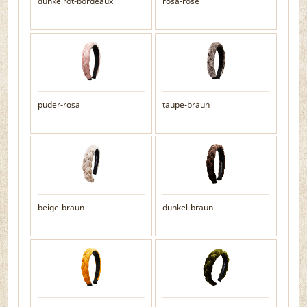
dunkelrot-bordeaux
rosa-rosé
puder-rosa
taupe-braun
beige-braun
dunkel-braun