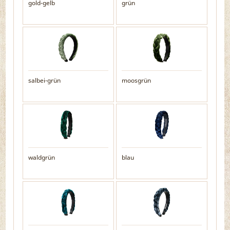
gold-gelb
grün
salbei-grün
moosgrün
waldgrün
blau