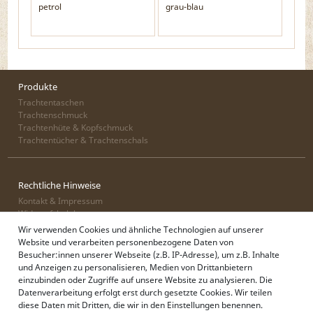
petrol
grau-blau
Produkte
Trachtentaschen
Trachtenschmuck
Trachtenhüte & Kopfschmuck
Trachtentücher & Trachtenschals
Rechtliche Hinweise
Kontakt & Impressum
Widerrufsbelehrung
Zahlung & Lieferung
Wir verwenden Cookies und ähnliche Technologien auf unserer
Datenschutz
Website und verarbeiten personenbezogene Daten von
AGB
Besucher:innen unserer Webseite (z.B. IP-Adresse), um z.B. Inhalte
und Anzeigen zu personalisieren, Medien von Drittanbietern
einzubinden oder Zugriffe auf unsere Website zu analysieren. Die
Datenverarbeitung erfolgt erst durch gesetzte Cookies. Wir teilen
Alpenflüstern
diese Daten mit Dritten, die wir in den Einstellungen benennen.
Philosophie