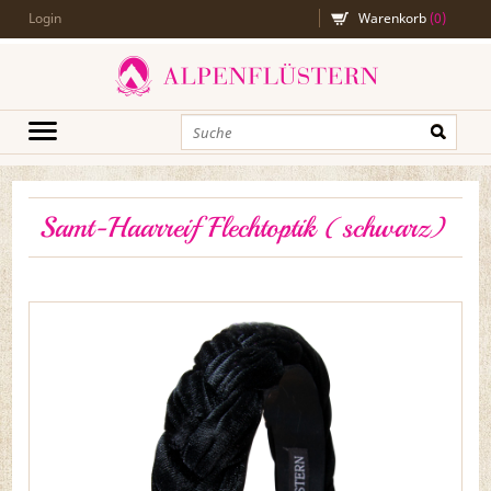
Login
Warenkorb
(
0
)
Samt-Haarreif Flechtoptik (schwarz)