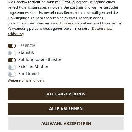
Die Datenverarbeitung kann mit Einwilligung oder aufgrund eines
Händlerbereich
berechtigten Interesses erfolgen. Die Zustimmung kann erteilt oder
Firmenkunden
abgelehnt werden. Es besteht das Recht, nicht einzuwilligen und die
Sonderanfertigungen
Einwilligung zu einem späteren Zeitpunkt zu ändern oder zu
Pressebereich
widerrufen. Beachten Sie unser
Impressum
und weitere Hinweise zur
Kontakt & Impressum
Verwendung personenbezogener Daten in unserer
Daten­schutz­
erklärung
.
Social Media
Essenziell
Instagram
Statistik
Facebook
Zahlungsdienstleister
Externe Medien
Funktional
VERTRAG WIDERRUFEN
Weitere Einstellungen
ALLE AKZEPTIEREN
* Alle Preise inkl. MwSt., zzgl.
Versandkosten
.
Die durchgestrichenen Preise entsprechen dem bisherigen Preis
ALLE ABLEHNEN
bei Alpenflüstern.
** Gilt für Lieferungen nach Deutschland. Lieferzeiten für andere
Länder und Informationen zur Berechnung des Liefertermins
AUSWAHL AKZEPTIEREN
siehe
hier.