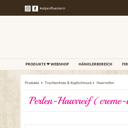
#alpenfluestern
PRODUKTE ❤ WEBSHOP
HÄNDLERBEREICH
FI
Produkte
Trachtenhüte & Kopfschmuck
Haarreifen
Perlen-Haarreif (creme