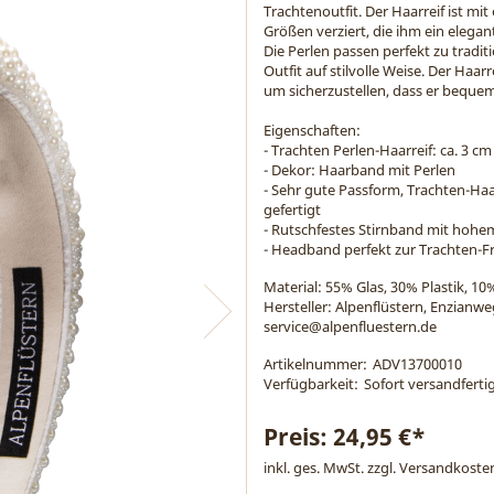
Trachtenoutfit. Der Haarreif ist mit
Größen verziert, die ihm ein elega
Die Perlen passen perfekt zu tradi
Outfit auf stilvolle Weise. Der Haar
um sicherzustellen, dass er bequem
Eigenschaften:
- Trachten Perlen-Haarreif: ca. 3 cm
- Dekor: Haarband mit Perlen
- Sehr gute Passform, Trachten-Ha
gefertigt
- Rutschfestes Stirnband mit hoh
- Headband perfekt zur Trachten-Fr
Material:
55% Glas, 30% Plastik, 10
Hersteller: Alpenflüstern, Enzianw
service@alpenfluestern.de
Artikelnummer:
ADV13700010
Verfügbarkeit:
Sofort versandfertig
Preis:
24,95 €*
inkl. ges. MwSt. zzgl.
Versandkoste