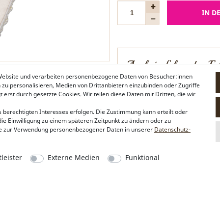
IN D
Auch in folgenden Far
 Website und verarbeiten personenbezogene Daten von Besucher:innen
n zu personalisieren, Medien von Drittanbietern einzubinden oder Zugriffe
erst durch gesetzte Cookies. Wir teilen diese Daten mit Dritten, die wir
 berechtigten Interesses erfolgen. Die Zustimmung kann erteilt oder
die Einwilligung zu einem späteren Zeitpunkt zu ändern oder zu
e zur Verwendung personenbezogener Daten in unserer
Daten­schutz­
schwarz
leister
Externe Medien
Funktional
Alpenflüstern
Social Media
Philosophie
Instagram
Händlerbereich
Facebook
Firmenkunden