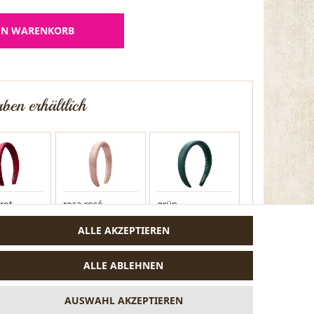
EN WARENKORB
ben erhältlich
rot
rosa-rosé
grün
ALLE AKZEPTIEREN
ALLE ABLEHNEN
AUSWAHL AKZEPTIEREN
au