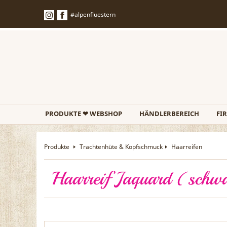
#alpenfluestern
PRODUKTE ❤ WEBSHOP
HÄNDLERBEREICH
FI
Produkte
Trachtenhüte & Kopfschmuck
Haarreifen
Haarreif Jaquard (schw