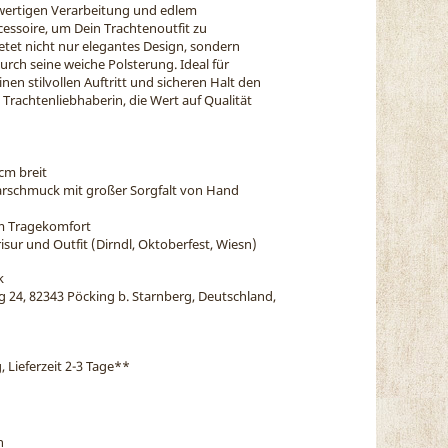
hwertigen Verarbeitung und edlem
ccessoire, um Dein Trachtenoutfit zu
ietet nicht nur elegantes Design, sondern
ch seine weiche Polsterung. Ideal für
einen stilvollen Auftritt und sicheren Halt den
 Trachtenliebhaberin, die Wert auf Qualität
 cm breit
arschmuck mit großer Sorgfalt von Hand
em Tragekomfort
isur und Outfit (Dirndl, Oktoberfest, Wiesn)
k
eg 24, 82343 Pöcking b. Starnberg, Deutschland,
, Lieferzeit 2-3 Tage
**
n