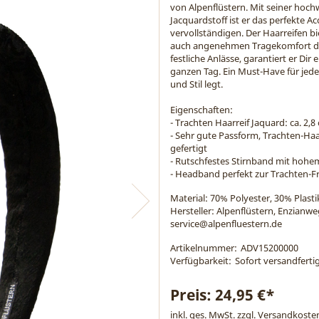
von Alpenflüstern. Mit seiner hoc
Jacquardstoff ist er das perfekte A
vervollständigen. Der Haarreifen b
auch angenehmen Tragekomfort dur
festliche Anlässe, garantiert er Dir 
ganzen Tag. Ein Must-Have für jede
und Stil legt.
Eigenschaften:
- Trachten Haarreif Jaquard: ca. 2,8
- Sehr gute Passform, Trachten-Ha
gefertigt
- Rutschfestes Stirnband mit hoh
- Headband perfekt zur Trachten-Fr
Material:
70% Polyester, 30% Plasti
Hersteller: Alpenflüstern, Enzianw
service@alpenfluestern.de
Artikelnummer:
ADV15200000
Verfügbarkeit:
Sofort versandfertig
Preis:
24,95 €*
inkl. ges. MwSt. zzgl.
Versandkoste