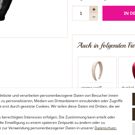
IN D
Auch in folgenden Far
creme-weiß
dunkel-
 Website und verarbeiten personenbezogene Daten von Besucher:innen
n zu personalisieren, Medien von Drittanbietern einzubinden oder Zugriffe
erst durch gesetzte Cookies. Wir teilen diese Daten mit Dritten, die wir
 berechtigten Interesses erfolgen. Die Zustimmung kann erteilt oder
die Einwilligung zu einem späteren Zeitpunkt zu ändern oder zu
e zur Verwendung personenbezogener Daten in unserer
Daten­schutz­
blau
hell-bl