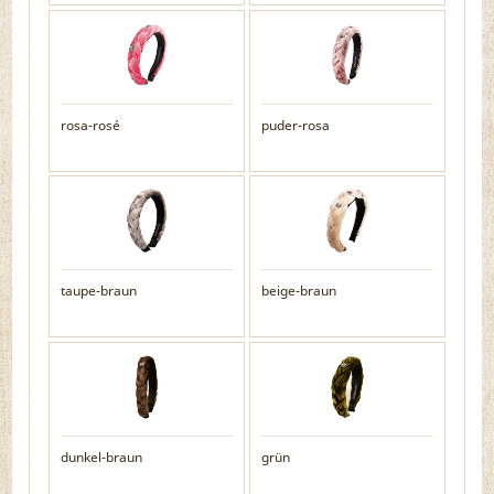
rosa-rosé
puder-rosa
taupe-braun
beige-braun
dunkel-braun
grün