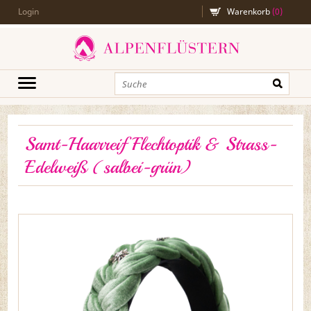
Login
Warenkorb
(
0
)
Samt-Haarreif Flechtoptik & Strass-
Edelweiß (salbei-grün)