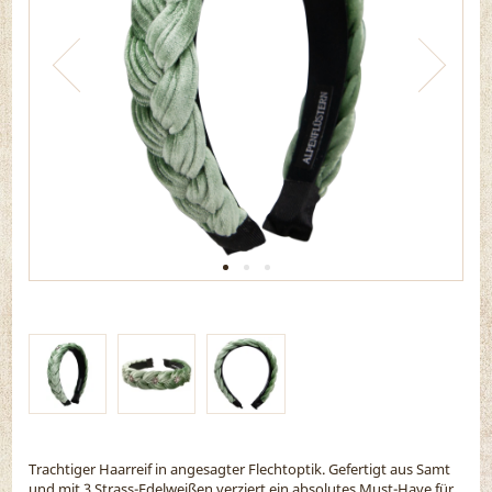
Trachtiger Haarreif in angesagter Flechtoptik. Gefertigt aus Samt
und mit 3 Strass-Edelweißen verziert ein absolutes Must-Have für