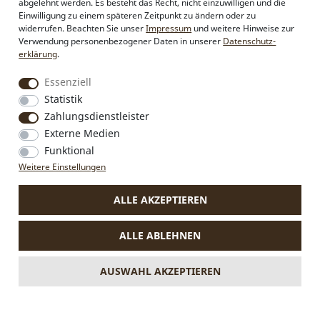
abgelehnt werden. Es besteht das Recht, nicht einzuwilligen und die
Sonderanfertigungen
Einwilligung zu einem späteren Zeitpunkt zu ändern oder zu
Pressebereich
widerrufen. Beachten Sie unser
Impressum
und weitere Hinweise zur
Kontakt & Impressum
Verwendung personenbezogener Daten in unserer
Daten­schutz­
erklärung
.
Social Media
Essenziell
Instagram
Statistik
Facebook
Zahlungsdienstleister
Externe Medien
Funktional
VERTRAG WIDERRUFEN
Weitere Einstellungen
ALLE AKZEPTIEREN
* Alle Preise inkl. MwSt., zzgl.
Versandkosten
.
Die durchgestrichenen Preise entsprechen dem bisherigen Preis
ALLE ABLEHNEN
bei Alpenflüstern.
** Gilt für Lieferungen nach Deutschland. Lieferzeiten für andere
Länder und Informationen zur Berechnung des Liefertermins
AUSWAHL AKZEPTIEREN
siehe
hier.