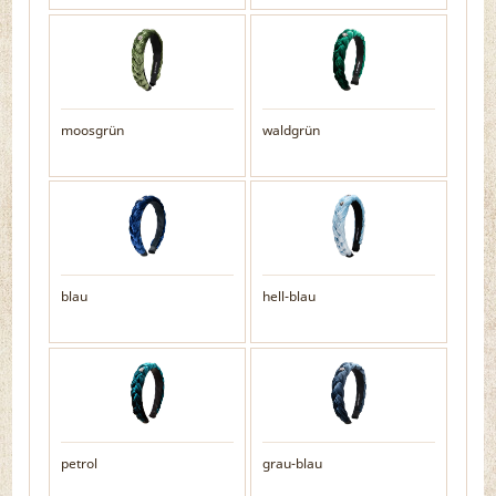
moosgrün
waldgrün
blau
hell-blau
petrol
grau-blau