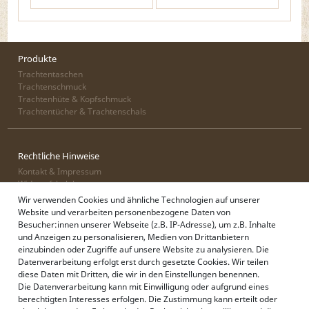
Produkte
Trachtentaschen
Trachtenschmuck
Trachtenhüte & Kopfschmuck
Trachtentücher & Trachtenschals
Rechtliche Hinweise
Kontakt & Impressum
Widerrufsbelehrung
Zahlung & Lieferung
Wir verwenden Cookies und ähnliche Technologien auf unserer
Datenschutz
Website und verarbeiten personenbezogene Daten von
AGB
Besucher:innen unserer Webseite (z.B. IP-Adresse), um z.B. Inhalte
und Anzeigen zu personalisieren, Medien von Drittanbietern
einzubinden oder Zugriffe auf unsere Website zu analysieren. Die
Datenverarbeitung erfolgt erst durch gesetzte Cookies. Wir teilen
Alpenflüstern
diese Daten mit Dritten, die wir in den Einstellungen benennen.
Philosophie
Die Datenverarbeitung kann mit Einwilligung oder aufgrund eines
Händlerbereich
berechtigten Interesses erfolgen. Die Zustimmung kann erteilt oder
Firmenkunden